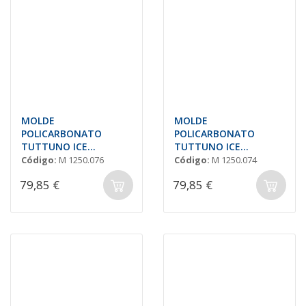
MOLDE
MOLDE
POLICARBONATO
POLICARBONATO
TUTTUNO ICE
TUTTUNO ICE
MAGNUM MEDIUM
MAGNUM LARGE 'SELMI
Código:
M 1250.076
Código:
M 1250.074
'SELMI OSI27'
OSI25'
79,85 €
79,85 €