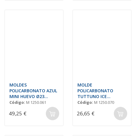
MOLDES
MOLDE
POLICARBONATO AZUL
POLICARBONATO
MINI HUEVO Ø23
TUTTUNO ICE
H=26mm. 13gr. 'S13'
67x98mm "SELMI
Código:
M 1250.061
Código:
M 1250.070
OSI21"
49,25 €
26,65 €