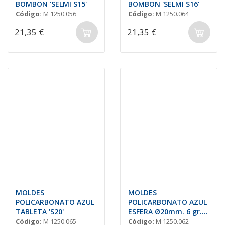
BOMBON 'SELMI S15'
BOMBON 'SELMI S16'
Código:
M 1250.056
Código:
M 1250.064
21,35 €
21,35 €
MOLDES
MOLDES
POLICARBONATO AZUL
POLICARBONATO AZUL
TABLETA 'S20'
ESFERA Ø20mm. 6 gr.
'S11'
Código:
M 1250.065
Código:
M 1250.062