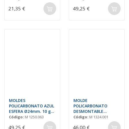
21,35 €
49,25 €
MOLDES
MOLDE
POLICARBONATO AZUL
POLICARBONATO
ESFERA Ø24mm. 10 gr.
DESMONTABLE
'S12'
SEMIESFERA LISA Ø25 -
Código:
M 1250.063
Código:
M 1324.001
ONESHOT
49,25 €
46,00 €