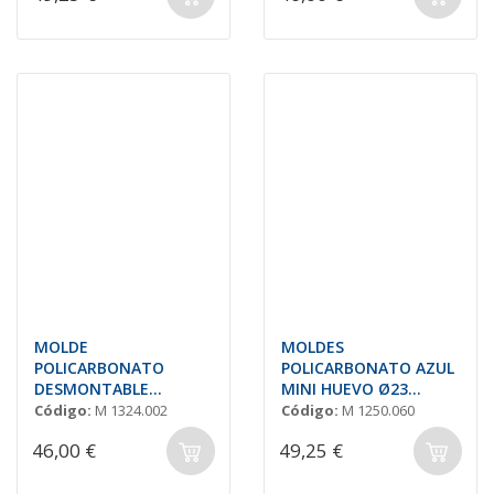
MOLDE
MOLDES
POLICARBONATO
POLICARBONATO AZUL
DESMONTABLE
MINI HUEVO Ø23
SEMIESFERA RUGOSO
H=21mm. 10gr. 'S10'
Código:
M 1324.002
Código:
M 1250.060
ø25 - ONESHOT
46,00 €
49,25 €