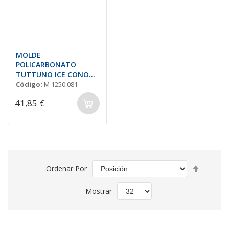
MOLDE
POLICARBONATO
TUTTUNO ICE CONO
BIG 'SELMI OSI32'
Código:
M 1250.081
41,85 €
Fijar
Ordenar Por
Direcció
Descend
Mostrar