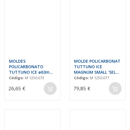
MOLDES
MOLDE POLICARBONAT
POLICARBONATO
TUTTUNO ICE
TUTTUNO ICE ø63mm
MAGNUM SMALL 'SELMI
"SELMI OSI24"
OSI28'
Código:
M 1250.073
Código:
M 1250.077
26,65 €
79,85 €