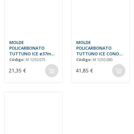
MOLDE
MOLDE
POLICARBONATO
POLICARBONATO
TUTTUNO ICE ø37mm
TUTTUNO ICE CONO
'SELMI OSI26'
SMALL 'SELMI OSI30'
Código:
M 1250.075
Código:
M 1250.080
21,35 €
41,85 €