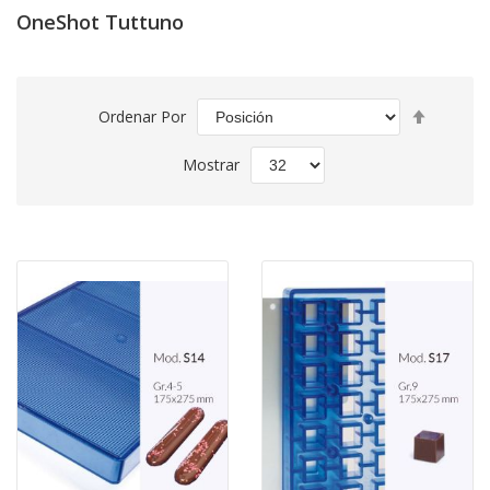
OneShot Tuttuno
Fijar
Ordenar Por
Direcció
Descend
Mostrar