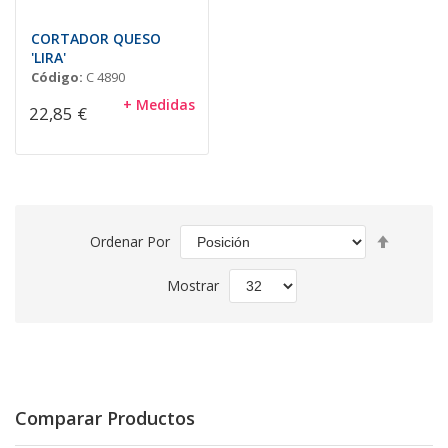
CORTADOR QUESO
'LIRA'
Código:
C 4890
+ Medidas
22,85 €
Fijar
Ordenar Por
Direcció
Descend
Mostrar
Comparar Productos