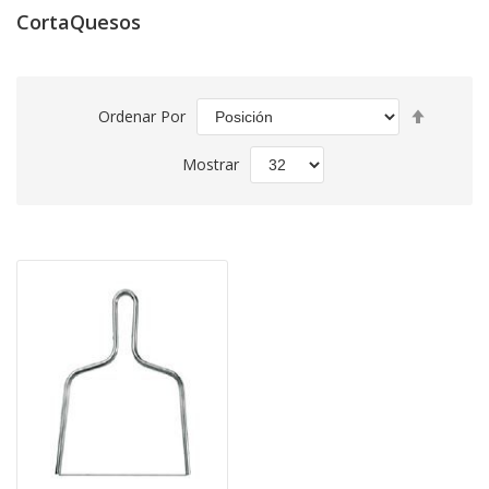
CortaQuesos
Fijar
Ordenar Por
Direcció
Descend
Mostrar