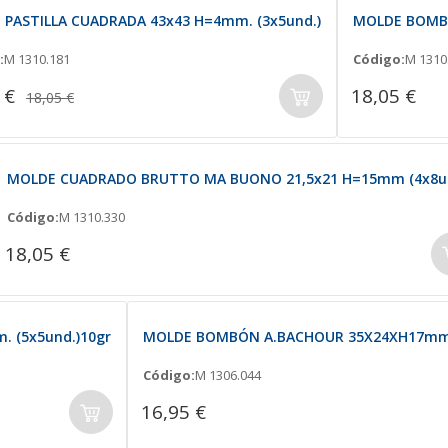
 PASTILLA CUADRADA 43x43 H=4mm. (3x5und.)
MOLDE BOMBÓ
:
M 1310.181
Código:
M 1310
 €
18,05 €
18,05 €
MOLDE CUADRADO BRUTTO MA BUONO 21,5x21 H=15mm (4x8un
Código:
M 1310.330
18,05 €
 (5x5und.)10gr
MOLDE BOMBÓN A.BACHOUR 35X24XH17mm.
Código:
M 1306.044
16,95 €