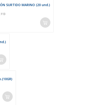
N SURTIDO MARINO (20 und.)
.113
d.)
(10GR)