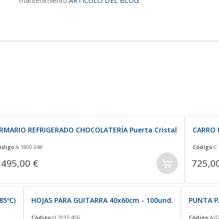
mantenimiento:
ARTÍCULO DEL BLOG.
RMARIO REFRIGERADO CHOCOLATERÍA Puerta Cristal
CARRO 
ódigo:
A 1800.048
Código:
C 
.495,00 €
725,0
85ºC)
HOJAS PARA GUITARRA 40x60cm - 100und.
PUNTA P
Código:
H 2035.406
Código:
A 0