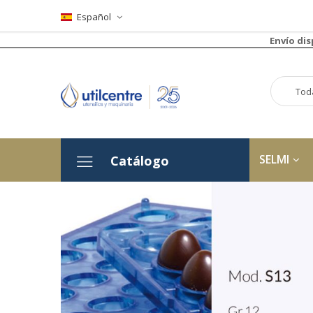
Español
Envío di
SELMI
Catálogo
Saltar
al
final
de
la
galería
de
imágenes