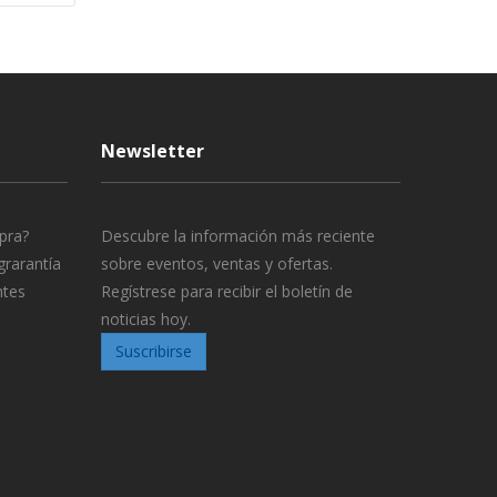
Newsletter
pra?
Descubre la información más reciente
grarantía
sobre eventos, ventas y ofertas.
ntes
Regístrese para recibir el boletín de
noticias hoy.
Suscribirse