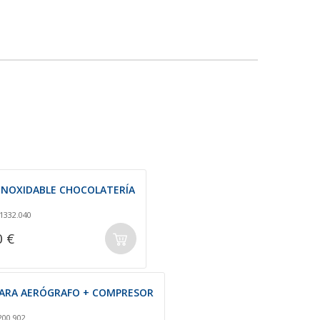
INOXIDABLE CHOCOLATERÍA
1332.040
0 €
ARA AERÓGRAFO + COMPRESOR
200.902