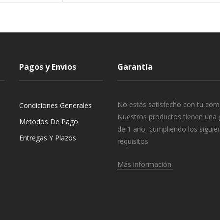
Pagos y Envios
Garantía
No estás satisfecho con tu com
Condiciones Generales
Nuestros productos tienen una 
Metodos De Pago
de 1 año, cumpliendo los siguie
Entregas Y Plazos
requisitos
Más información.
o