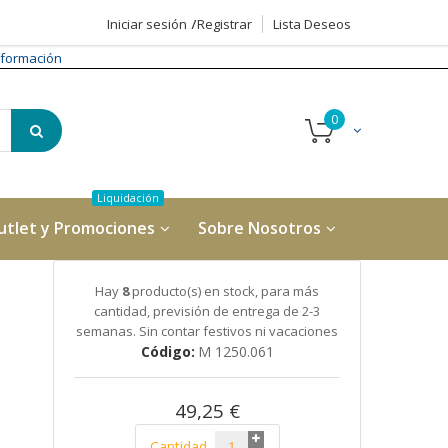
Iniciar sesión
Registrar
Lista Deseos
formación
utlet y Promociones
Sobre Nosotros
Hay
8
producto(s) en stock, para más
cantidad, previsión de entrega de 2-3
semanas. Sin contar festivos ni vacaciones
Código
M 1250.061
49,25 €
Cantidad