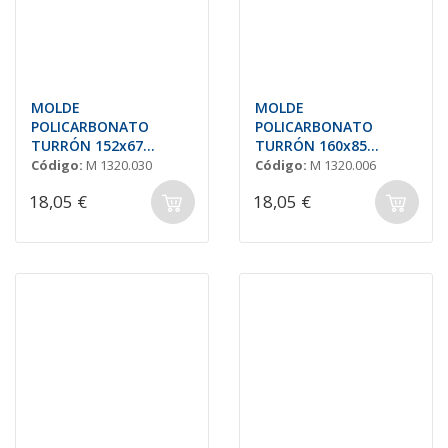
MOLDE
MOLDE
POLICARBONATO
POLICARBONATO
TURRÓN 152x67
TURRÓN 160x85
H=19mm (3und.)
H=20mm (3 und.)
Código:
M 1320.030
Código:
M 1320.006
18,05 €
18,05 €