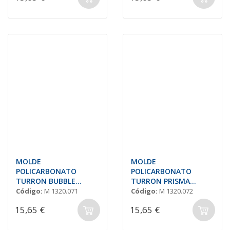
MOLDE
MOLDE
POLICARBONATO
POLICARBONATO
TURRON BUBBLE
TURRON PRISMA
200x23 H=17
202x32 H=19
Código:
M 1320.071
Código:
M 1320.072
15,65 €
15,65 €