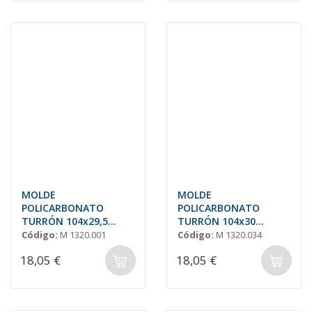
MOLDE
MOLDE
POLICARBONATO
POLICARBONATO
TURRÓN 104x29,5
TURRÓN 104x30
H=19mm. (8 und.)
H=21mm (8und.)
Código:
M 1320.001
Código:
M 1320.034
18,05 €
18,05 €