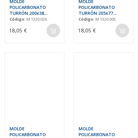
MOLDE
MOLDE
POLICARBONATO
POLICARBONATO
TURRÓN 200x38
TURRÓN 205x77
H=19mm (3und.)
H=20mm (1 und.)
Código:
M 1320.026
Código:
M 1320.005
18,05 €
18,05 €
MOLDE
MOLDE
POLICARBONATO
POLICARBONATO