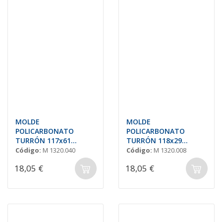
MOLDE
MOLDE
POLICARBONATO
POLICARBONATO
TURRÓN 117x61
TURRÓN 118x29
H=13mm (4und.)
H=14mm (7und.)
Código:
M 1320.040
Código:
M 1320.008
18,05 €
18,05 €