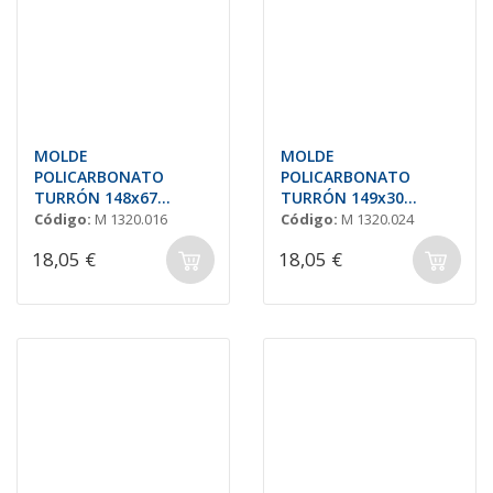
MOLDE
MOLDE
POLICARBONATO
POLICARBONATO
TURRÓN 148x67
TURRÓN 149x30
H=20mm (3und.)
H=18mm (7und.)
Código:
M 1320.016
Código:
M 1320.024
18,05 €
18,05 €