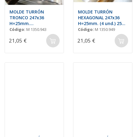
MOLDE TURRÓN
MOLDE TURRÓN
TRONCO 247x36
HEXAGONAL 247x36
H=25mm.
H=25mm. (4 und.) 250
(4und.)275x175mm.250
gr.
Código:
M 1350.943
Código:
M 1350.949
Gr
21,05 €
21,05 €