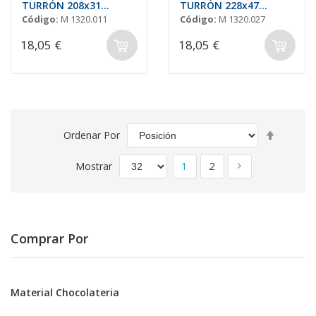
TURRÓN 208x31
TURRÓN 228x47
H=17mm (4und.)
H=14mm (3und.)
Código:
M 1320.011
Código:
M 1320.027
18,05 €
18,05 €
Fijar
Ordenar Por
Direcció
Página
Descend
Actualmente estás leyen
Página
Página
Siguiente
1
2
Mostrar
Comprar Por
Material Chocolateria