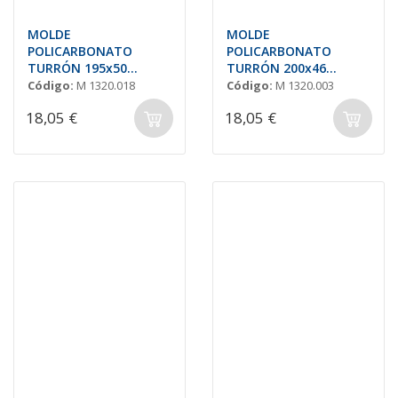
MOLDE
MOLDE
POLICARBONATO
POLICARBONATO
TURRÓN 195x50
TURRÓN 200x46
H=17mm (3und.)
H=23mm. (3 und.)
Código:
M 1320.018
Código:
M 1320.003
18,05 €
18,05 €