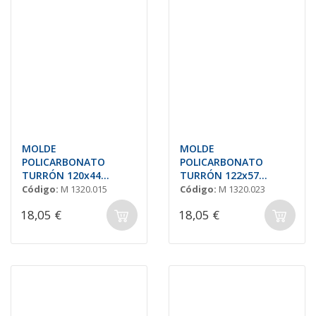
MOLDE
MOLDE
POLICARBONATO
POLICARBONATO
TURRÓN 120x44
TURRÓN 122x57
H=19mm (6und.)
H=20mm (4und.)
Código:
M 1320.015
Código:
M 1320.023
18,05 €
18,05 €