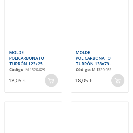
MOLDE
MOLDE
POLICARBONATO
POLICARBONATO
TURRÓN 123x25
TURRÓN 133x79
H=20mm (10und.)
H=22mm (3und.)
Código:
M 1320.029
Código:
M 1320.035
18,05 €
18,05 €