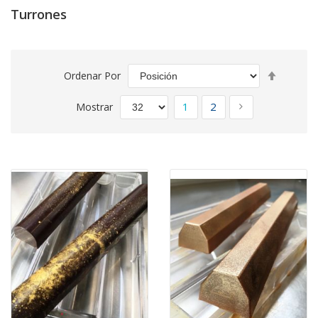
Turrones
Fijar
Ordenar Por
Direcció
Página
Descend
Actualmente estás leyen
Página
Página
Siguiente
1
2
Mostrar