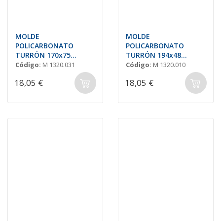
MOLDE
MOLDE
POLICARBONATO
POLICARBONATO
TURRÓN 170x75
TURRÓN 194x48
H=18mm (2und.)
H=17mm (2und.)
Código:
M 1320.031
Código:
M 1320.010
18,05 €
18,05 €