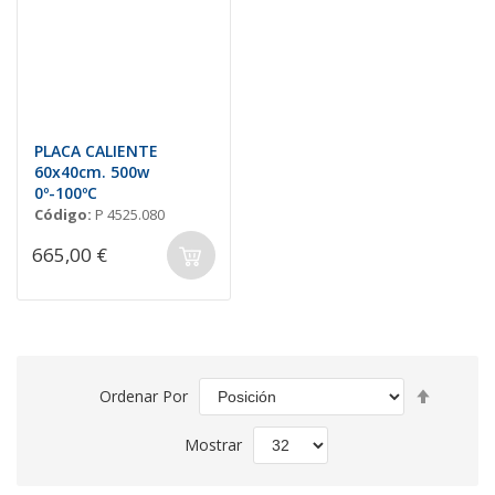
PLACA CALIENTE
60x40cm. 500w
0º-100ºC
Código:
P 4525.080
665,00 €
Fijar
Ordenar Por
Direcció
Descend
Mostrar