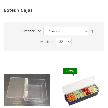
Botes Y Cajas
Fijar
Ordenar Por
Direcció
Descend
Mostrar
-25%