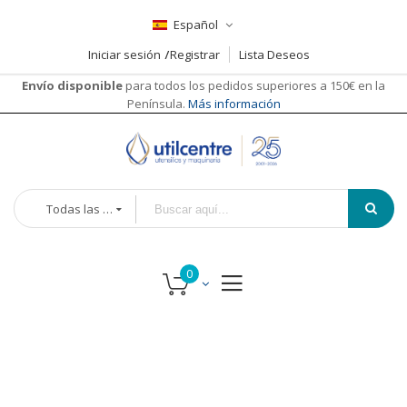
Español
Iniciar sesión
Registrar
Lista Deseos
Envío disponible
para todos los pedidos superiores a 150€ en la
Península.
Más información
Todas las categorías
Saltar
al
final
de
la