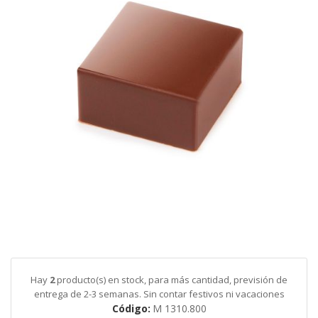
galería
de
imágenes
Saltar
al
comienzo
de
Hay
2
producto(s) en stock, para más cantidad, previsión de
la
entrega de 2-3 semanas. Sin contar festivos ni vacaciones
galería
Código
M 1310.800
de