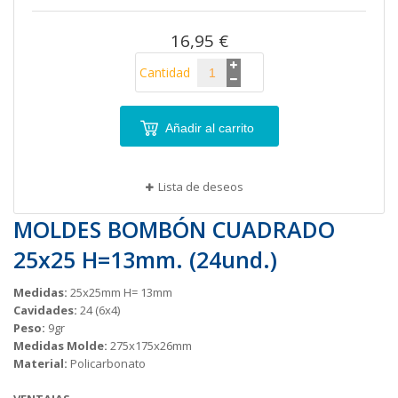
imágenes
16,95 €
Cantidad
Añadir al carrito
Lista de deseos
MOLDES BOMBÓN CUADRADO
25x25 H=13mm. (24und.)
Medidas:
25x25mm H= 13mm
Cavidades:
24 (6x4)
Peso:
9gr
Medidas Molde:
275x175x26mm
Material:
Policarbonato