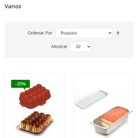
Varios
Fijar
Ordenar Por
Direcció
Descend
Mostrar
-25%