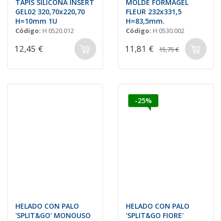
TAPIS SILICONA INSERT
MOLDE FORMAGEL
GEL02 320,70x220,70
FLEUR 232x331,5
H=10mm 1U
H=83,5mm.
Código:
H 0520.012
Código:
H 0530.002
12,45 €
11,81 €
15,75 €
-25%
HELADO CON PALO
HELADO CON PALO
'SPLIT&GO' MONOUSO
'SPLIT&GO FIORE'