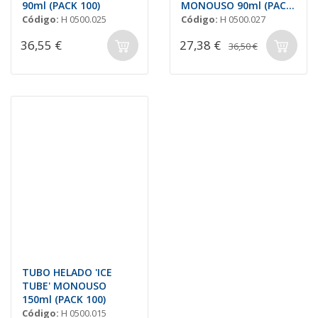
90ml (PACK 100)
MONOUSO 90ml (PACK
100)
Código:
H 0500.025
Código:
H 0500.027
36,55 €
27,38 €
36,50 €
TUBO HELADO 'ICE
TUBE' MONOUSO
150ml (PACK 100)
Código:
H 0500.015