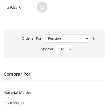
39,95 €
Fijar
Ordenar Por
Direcció
Descend
Mostrar
Comprar Por
Material Moldes
artículos
Silicona
4