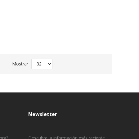
Fijar
Mostrar
Dirección
Descendente
Newsletter
pra?
Descubre la información más reciente