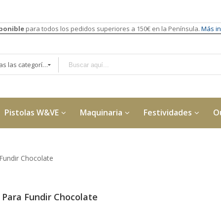
sponible
para todos los pedidos superiores a 150€ en la Península.
Más in
Todas las categorías
Pistolas W&VE
Maquinaria
Festividades
O
 Fundir Chocolate
a Para Fundir Chocolate