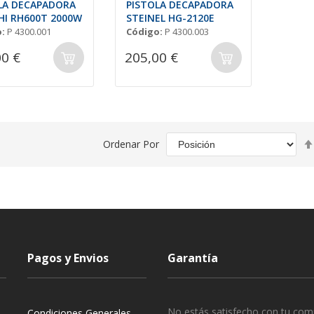
LA DECAPADORA
PISTOLA DECAPADORA
HI RH600T 2000W
STEINEL HG-2120E
:
P 4300.001
Código:
P 4300.003
00 €
205,00 €
Ordenar Por
Pagos y Envios
Garantía
No estás satisfecho con tu com
Condiciones Generales