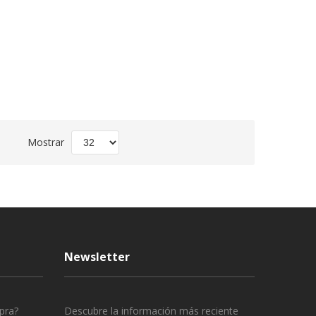
Fijar
Mostrar
Dirección
Descendente
Newsletter
pra?
Descubre la información más reciente