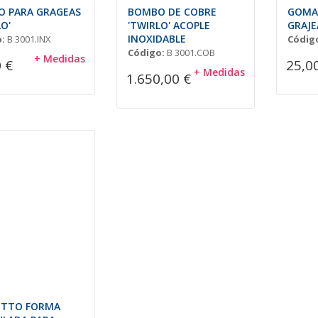
 PARA GRAGEAS
BOMBO DE COBRE
GOMA
O'
'TWIRLO' ACOPLE
GRAJE
INOXIDABLE
:
B 3001.INX
Códig
Código:
B 3001.COB
+ Medidas
 €
25,0
+ Medidas
1.650,00 €
ETTO FORMA