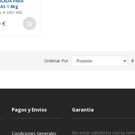
LADA PARA
AS 1.8Kg
:
B 3001.900
 €
Ordenar Por
Pagos y Envios
Garantía
No estás satisfecho con tu com
Condiciones Generales