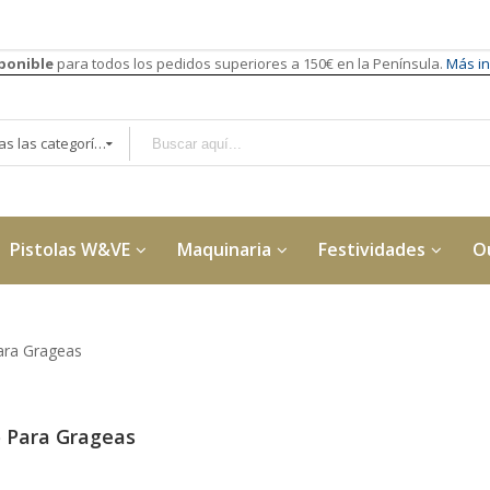
sponible
para todos los pedidos superiores a 150€ en la Península.
Más in
Todas las categorías
Pistolas W&VE
Maquinaria
Festividades
O
ra Grageas
 Para Grageas