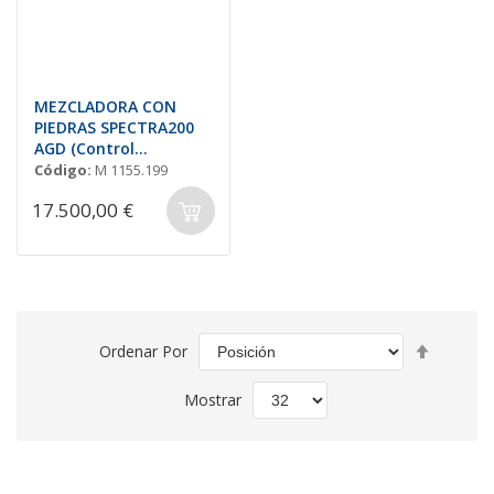
MEZCLADORA CON
PIEDRAS SPECTRA200
AGD (Control
Velocidad)
Código:
M 1155.199
17.500,00 €
Fijar
Ordenar Por
Direcció
Descend
Mostrar