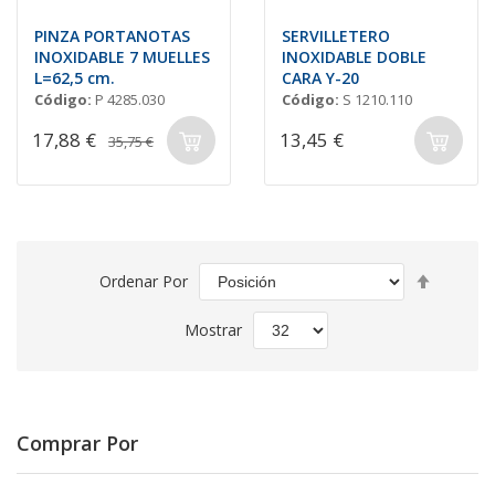
PINZA PORTANOTAS
SERVILLETERO
INOXIDABLE 7 MUELLES
INOXIDABLE DOBLE
L=62,5 cm.
CARA Y-20
Código:
P 4285.030
Código:
S 1210.110
17,88 €
13,45 €
35,75 €
Fijar
Ordenar Por
Direcció
Descend
Mostrar
Comprar Por