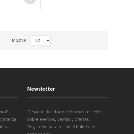
Fijar
Mostrar
Dirección
Descendente
Newsletter
pra?
Descubre la información más reciente
grarantía
sobre eventos, ventas y ofertas.
ntes
Regístrese para recibir el boletín de