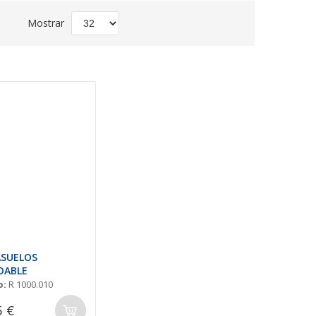
Fijar
Mostrar
Dirección
Descendente
ASUELOS
DABLE
o:
R 1000.010
5 €