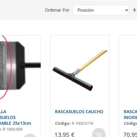
Ordenar Por
LLA
RASCASUELOS CAUCHO
RASC
SUELOS
INOXI
DABLE 25x13cm
Código:
R 1000.011K
Códig
:
R 1000.009
13,95 €
70,9