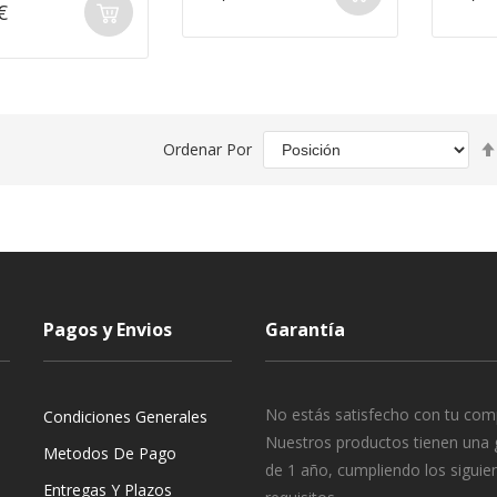
€
Ordenar Por
Pagos y Envios
Garantía
No estás satisfecho con tu com
Condiciones Generales
Nuestros productos tienen una 
Metodos De Pago
de 1 año, cumpliendo los siguie
Entregas Y Plazos