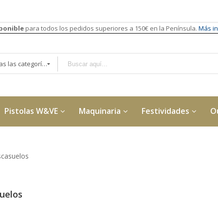
sponible
para todos los pedidos superiores a 150€ en la Península.
Más in
Todas las categorías
Pistolas W&VE
Maquinaria
Festividades
O
scasuelos
uelos