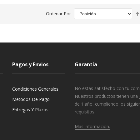
Ordenar Por
Pagos y Envios
Garantía
No estás satisfecho con tu com
Condiciones Generales
Nuestros productos tienen una 
Metodos De Pago
de 1 año, cumpliendo los siguie
Entregas Y Plazos
requisitos
Más información.