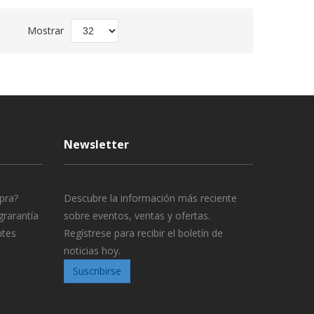
Fijar
Mostrar
Dirección
Descendente
Newsletter
pra?
Descubre la información más reciente
grarantía
sobre eventos, ventas y ofertas.
ntes
Regístrese para recibir el boletín de
noticias hoy.
Suscribirse