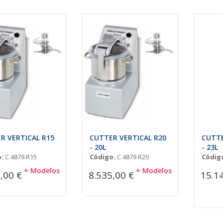
R VERTICAL R15
CUTTER VERTICAL R20
CUTTE
- 20L
- 23L
:
C 4879.R15
Código:
C 4879.R20
Códig
+ Modelos
+ Modelos
,00 €
8.535,00 €
15.1