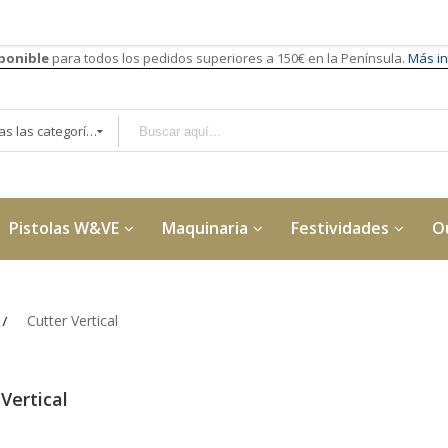
sponible
para todos los pedidos superiores a 150€ en la Península.
Más in
Todas las categorías
Pistolas W&VE
Maquinaria
Festividades
O
Cutter Vertical
Vertical