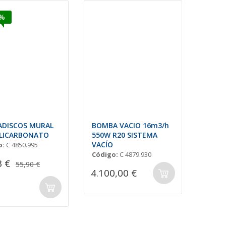
5%
ADISCOS MURAL
BOMBA VACIO 16m3/h
OLICARBONATO
550W R20 SISTEMA
VACÍO
o:
C 4850.995
Código:
C 4879.930
3 €
55,90 €
4.100,00 €