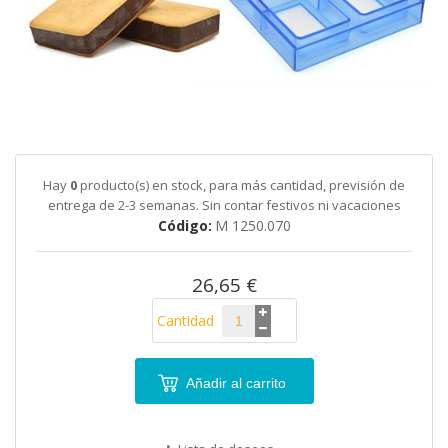
galería
de
imágenes
Saltar
al
comienzo
de
Hay
0
producto(s) en stock, para más cantidad, previsión de
la
entrega de 2-3 semanas. Sin contar festivos ni vacaciones
galería
Código
M 1250.070
de
imágenes
26,65 €
Cantidad
Añadir al carrito