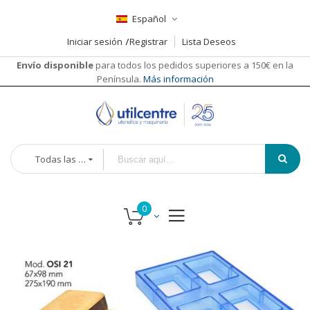
Español
Iniciar sesión
Registrar
Lista Deseos
Envío disponible
para todos los pedidos superiores a 150€ en la
Península.
Más información
Todas las categorías
Saltar
al
final
de
la