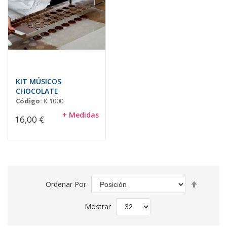
KIT MÚSICOS
CHOCOLATE
Código:
K 1000
+ Medidas
16,00 €
Fijar
Ordenar Por
Direcció
Descend
Mostrar