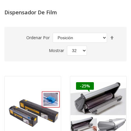
Dispensador De Film
Fijar
Ordenar Por
Direcció
Descend
Mostrar
-25%