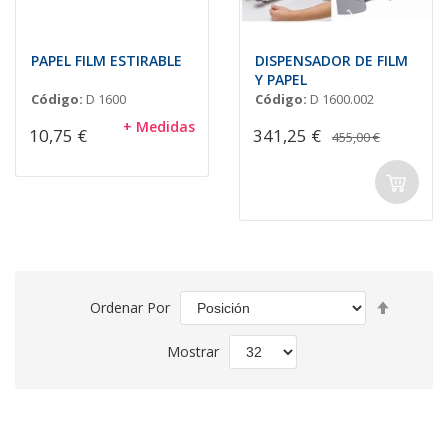
PAPEL FILM ESTIRABLE
DISPENSADOR DE FILM
Y PAPEL
Código:
D 1600
Código:
D 1600.002
+ Medidas
10,75 €
341,25 €
455,00 €
Fijar
Ordenar Por
Direcció
Descend
Mostrar