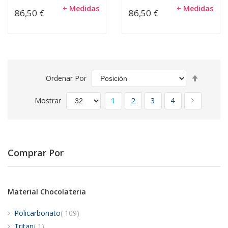
+ Medidas
+ Medidas
86,50 €
86,50 €
Fijar
Ordenar Por
Direcció
Página
Descend
Actualmente estás leyendo pá
Página
Página
Página
Página
Siguiente
1
2
3
4
Mostrar
Comprar Por
Material Chocolateria
artículos
Policarbonato
109
artículo
Tritan
1