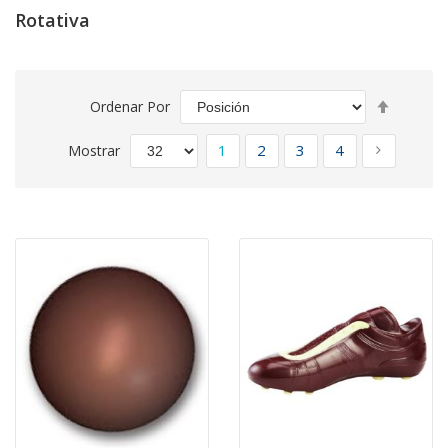
Rotativa
Fijar
Ordenar Por
Direcció
Página
Descend
Actualmente estás leyendo pá
Página
Página
Página
Página
Siguiente
1
2
3
4
Mostrar