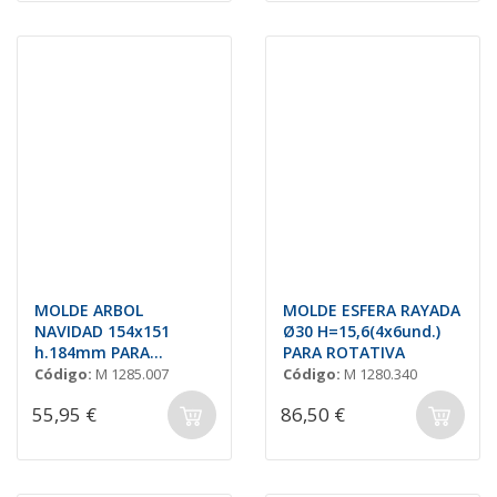
MOLDE ARBOL
MOLDE ESFERA RAYADA
NAVIDAD 154x151
Ø30 H=15,6(4x6und.)
h.184mm PARA
PARA ROTATIVA
ROTATIVA
Código:
M 1285.007
Código:
M 1280.340
55,95 €
86,50 €