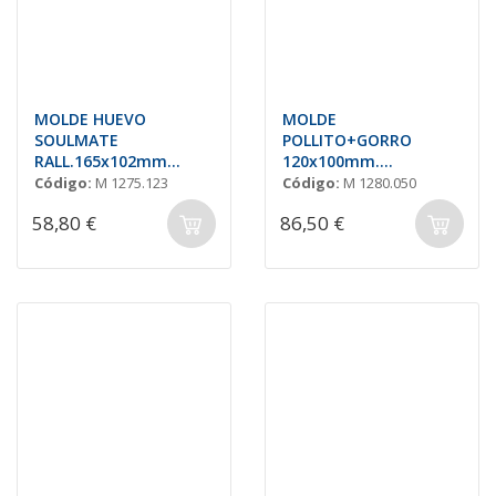
MOLDE HUEVO
MOLDE
SOULMATE
POLLITO+GORRO
RALL.165x102mm
120x100mm.
(2+2und) PARA
(2unds.)P/ROT.
Código:
M 1275.123
Código:
M 1280.050
ROTATIVA
58,80 €
86,50 €