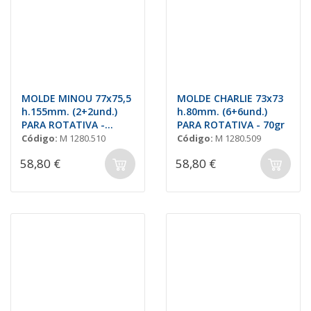
MOLDE MINOU 77x75,5
MOLDE CHARLIE 73x73
h.155mm. (2+2und.)
h.80mm. (6+6und.)
PARA ROTATIVA -
PARA ROTATIVA - 70gr
160gr
Código:
M 1280.510
Código:
M 1280.509
58,80 €
58,80 €