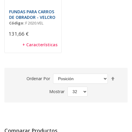
FUNDAS PARA CARROS
DE OBRADOR - VELCRO
Código:
F 2020.VEL
131,66 €
+ Características
Fijar
Ordenar Por
Direcció
Descend
Mostrar
Comparar Productos