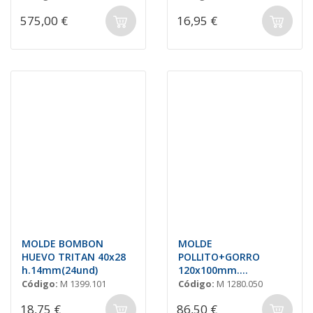
575,00 €
16,95 €
MOLDE BOMBON
MOLDE
HUEVO TRITAN 40x28
POLLITO+GORRO
h.14mm(24und)
120x100mm.
(2unds.)P/ROT.
Código:
M 1399.101
Código:
M 1280.050
18,75 €
86,50 €