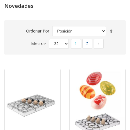
Novedades
Fijar
Ordenar Por
Direcció
Página
Descend
Actualmente estás leyen
Página
Página
Siguiente
1
2
Mostrar