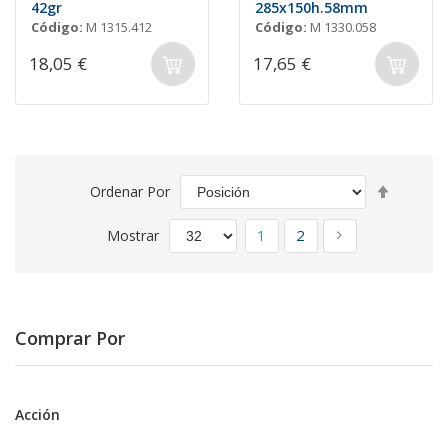
42gr
285x150h.58mm
Código:
M 1315.412
Código:
M 1330.058
18,05 €
17,65 €
Fijar
Ordenar Por
Direcció
Página
Descend
Actualmente estás leyen
Página
Página
Siguiente
1
2
Mostrar
Comprar Por
Acción