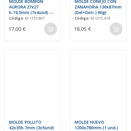
MOLDE BOMBON
MOLDE CONEJO CON
AURORA 27x27
ZANAHORIA 130x87mm
h.19,5mm (7x4und) -
(Del+Detr.) 90gr
10,5gr
Código:
M 1310.807
Código:
M 1315.418
17,00 €
18,05 €
MOLDE POLLITO
MOLDE HUEVO
42x35h.7mm (3x5und)
1200x780mm.(1 und.)