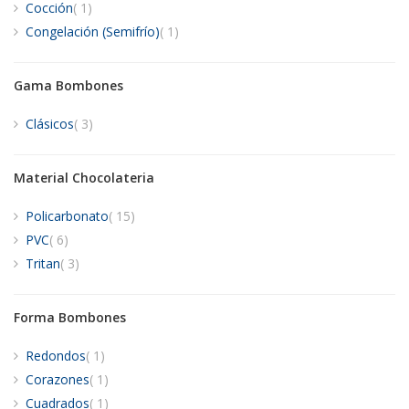
artículo
Cocción
1
artículo
Congelación (Semifrío)
1
Gama Bombones
artículos
Clásicos
3
Material Chocolateria
artículos
Policarbonato
15
artículos
PVC
6
artículos
Tritan
3
Forma Bombones
artículo
Redondos
1
artículo
Corazones
1
artículo
Cuadrados
1