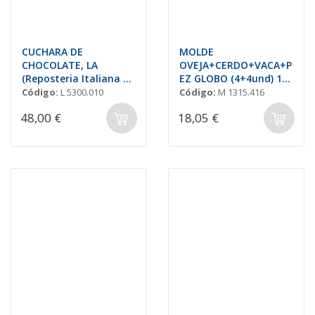
CUCHARA DE
MOLDE
CHOCOLATE, LA
OVEJA+CERDO+VACA+P
(Reposteria Italiana de
EZ GLOBO (4+4und) 18-
la Cuchara de Plata)
22gr
Código:
L 5300.010
Código:
M 1315.416
48,00 €
18,05 €