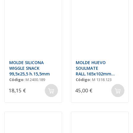
MOLDE SILICONA
MOLDE HUEVO
WIGGLE SNACK
SOULMATE
99,5x25,5 h.15,5mm
RALL.165x102mm
(2+2und) 200gr
Código:
M 2400.189
Código:
M 1318.123
18,15 €
45,00 €