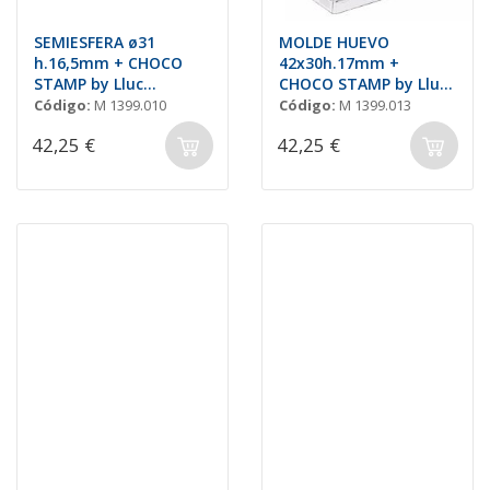
SEMIESFERA ø31
MOLDE HUEVO
h.16,5mm + CHOCO
42x30h.17mm +
STAMP by Lluc
CHOCO STAMP by Lluc
Crusellas
Crusellas
Código:
M 1399.010
Código:
M 1399.013
42,25 €
42,25 €