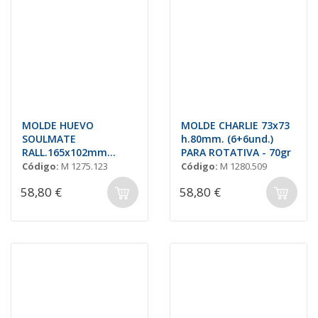
MOLDE HUEVO
MOLDE CHARLIE 73x73
SOULMATE
h.80mm. (6+6und.)
RALL.165x102mm
PARA ROTATIVA - 70gr
(2+2und) PARA
Código:
M 1275.123
Código:
M 1280.509
ROTATIVA
58,80 €
58,80 €