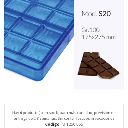
galería
de
imágenes
Saltar
al
comienzo
de
Hay
0
producto(s) en stock, para más cantidad, previsión de
la
entrega de 2-3 semanas. Sin contar festivos ni vacaciones
galería
Código
M 1250.065
de