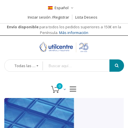
Español
Iniciar sesión
Registrar
Lista Deseos
Envío disponible
para todos los pedidos superiores a 150€ en la
Península.
Más información
Todas las categorías
Saltar
al
final
de
la