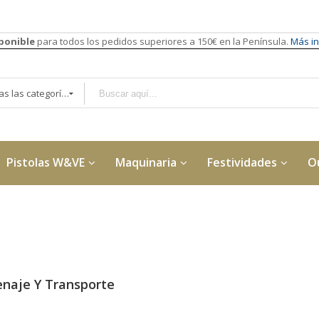
sponible
para todos los pedidos superiores a 150€ en la Península.
Más in
Todas las categorías
Pistolas W&VE
Maquinaria
Festividades
O
naje Y Transporte