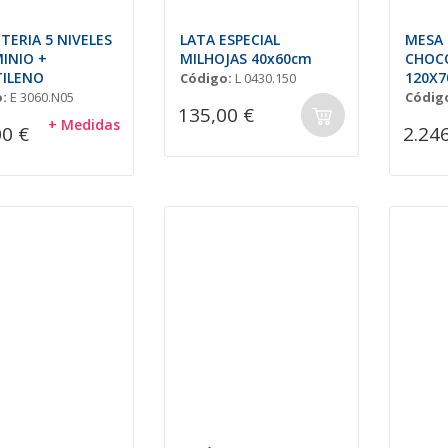
TERIA 5 NIVELES
LATA ESPECIAL
MESA 
MINIO +
MILHOJAS 40x60cm
CHOCO
TILENO
120X7
Código:
L 0430.150
Peto)
:
E 3060.N05
Códig
135,00 €
+ Medidas
00 €
2.24