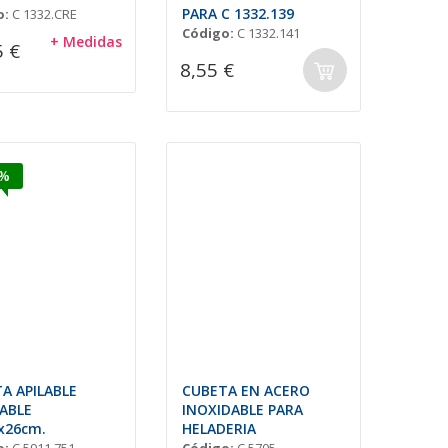
PARA C 1332.139
o:
C 1332.CRE
Código:
C 1332.141
+ Medidas
5 €
8,55 €
5%
A APILABLE
CUBETA EN ACERO
ABLE
INOXIDABLE PARA
x26cm.
HELADERIA