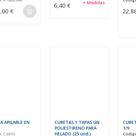
:
A 1800.040
Códig
+ Medidas
6,40 €
,00 €
22,8
A APILABLE EN
CUBETAS Y TAPAS GN
CUBE
POLIESTIRENO PARA
1/9
HELADO (25 und.)
:
C 5810
Códig