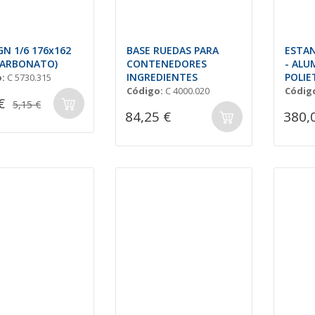
GN 1/6 176x162
BASE RUEDAS PARA
ESTAN
CARBONATO)
CONTENEDORES
- ALU
INGREDIENTES
POLIE
:
C 5730.315
Código:
C 4000.020
Códig
€
5,15 €
84,25 €
380,