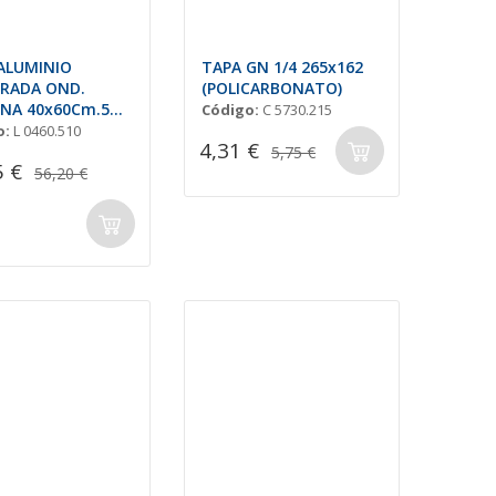
ALUMINIO
TAPA GN 1/4 265x162
RADA OND.
(POLICARBONATO)
ONA 40x60Cm.5
Código:
C 5730.215
o:
L 0460.510
4,31 €
5,75 €
5 €
56,20 €