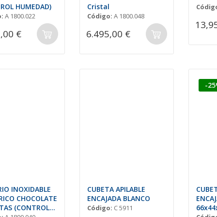
ROL HUMEDAD)
Cristal
Códig
:
A 1800.022
Código:
A 1800.048
13,9
,00 €
6.495,00 €
-2
IO INOXIDABLE
CUBETA APILABLE
CUBET
RICO CHOCOLATE
ENCAJADA BLANCO
ENCAJ
TAS (CONTROL
66x44
Código:
C 5911
DAD)