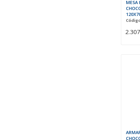
MESA 
CHOCO
120X7
(Centr
Código
2.307
ARMAR
CHOCO