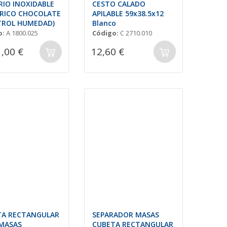
IO INOXIDABLE
CESTO CALADO
RICO CHOCOLATE
APILABLE 59x38.5x12
TROL HUMEDAD)
Blanco
o:
A 1800.025
Código:
C 2710.010
1,00 €
12,60 €
TA RECTANGULAR
SEPARADOR MASAS
MASAS
CUBETA RECTANGULAR