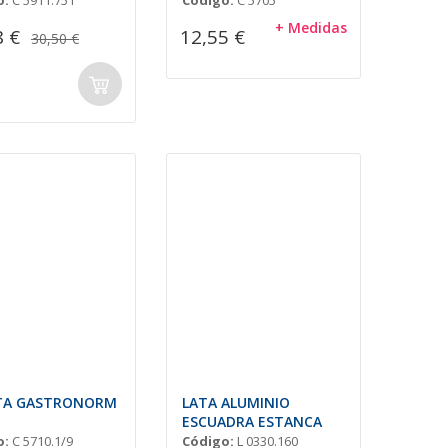
o:
C 5911.751
Código:
C 5705
+ Medidas
8 €
12,55 €
30,50 €
TA GASTRONORM
LATA ALUMINIO
ESCUADRA ESTANCA
o:
C 5710.1/9
Código:
L 0330.160