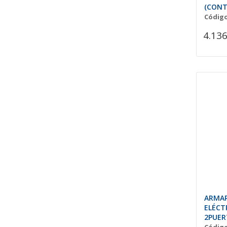
(CONT
Código
4.136
ARMAR
ELÉCT
2PUER
HUME