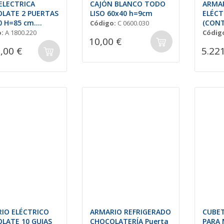
ELECTRICA
CAJÓN BLANCO TODO
ARMAR
LATE 2 PUERTAS
LISO 60x40 h=9cm
ELÉCT
0 H=85 cm.
(CON
Código:
C 0600.030
al)
:
A 1800.220
Códig
10,00 €
,00 €
5.22
IO ELÉCTRICO
ARMARIO REFRIGERADO
CUBE
LATE 10 GUIAS
CHOCOLATERÍA Puerta
PARA 