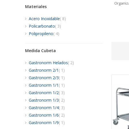
Organiza
Materiales
artículos
Acero Inoxidable
8
artículos
Policarbonato
3
artículos
Polipropileno
4
Medida Cubeta
artículos
Gastronorm Helados
2
artículo
Gastronorm 2/1
1
artículo
Gastronorm 2/3
1
artículo
Gastronorm 1/1
1
artículos
Gastronorm 1/2
3
artículos
Gastronorm 1/3
2
artículos
Gastronorm 1/4
3
artículos
Gastronorm 1/6
2
artículo
Gastronorm 1/9
1