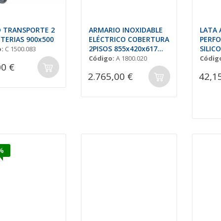
 TRANSPORTE 2
ARMARIO INOXIDABLE
LATA 
TERIAS 900x500
ELÉCTRICO COBERTURA
PERFO
2PISOS 855x420x617
SILIC
:
C 1500.083
cm.
CNL.
Código:
A 1800.020
Códig
00 €
2.765,00 €
42,1
%