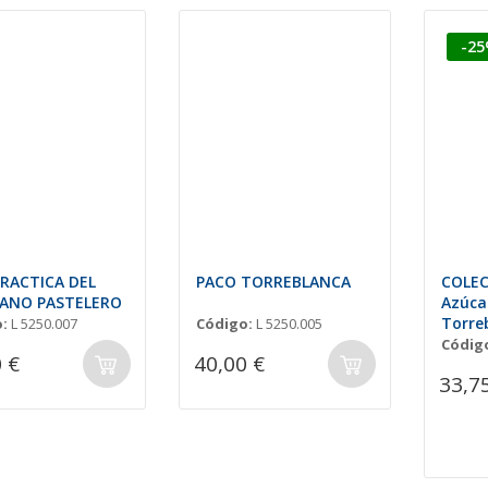
-2
PRACTICA DEL
PACO TORREBLANCA
COLEC
ANO PASTELERO
Azúca
Torre
:
L 5250.007
Código:
L 5250.005
Códig
 €
40,00 €
33,7