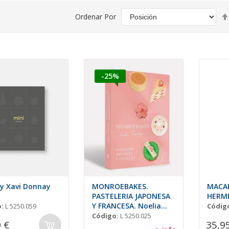
Ordenar Por
-25%
by Xavi Donnay
MONROEBAKES.
MACAR
PASTELERIA JAPONESA
HERM
Y FRANCESA. Noelia
:
L 5250.059
Códig
Tomoshige
Código:
L 5250.025
 €
35,9