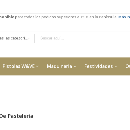
sponible
para todos los pedidos superiores a 150€ en la Península.
Más in
Todas las categorías
Pistolas W&VE
Maquinaria
Festividades
O
 De Pastelería