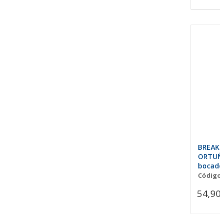
BREAK!
ORTUÑ
bocado
crujie
Código
54,90