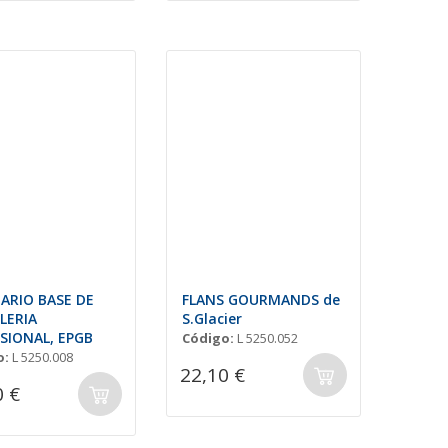
ARIO BASE DE
FLANS GOURMANDS de
LERIA
S.Glacier
SIONAL, EPGB
Código:
L 5250.052
o:
L 5250.008
22,10 €
0 €