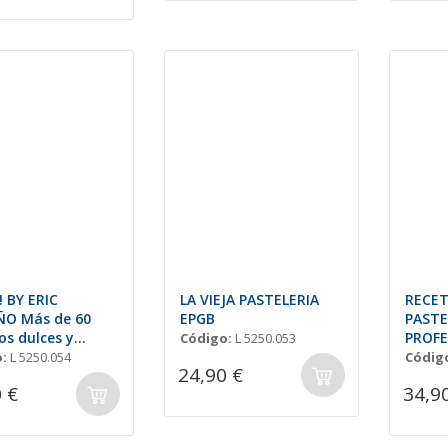
 BY ERIC
LA VIEJA PASTELERIA
RECET
O Más de 60
EPGB
PASTE
s dulces y
PROFE
Código:
L 5250.053
ntes
:
L 5250.054
Códig
24,90 €
 €
34,9