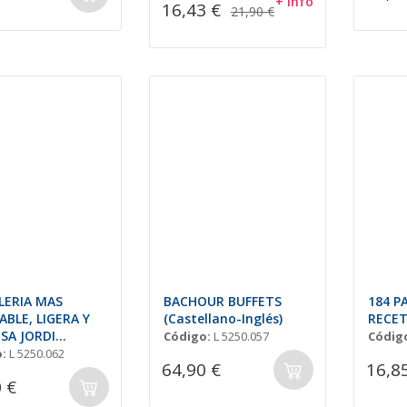
+ info
16,43 €
21,90 €
LERIA MAS
BACHOUR BUFFETS
184 P
ABLE, LIGERA Y
(Castellano-Inglés)
RECET
SA JORDI
Código:
L 5250.057
Códig
AS
:
L 5250.062
64,90 €
16,8
 €