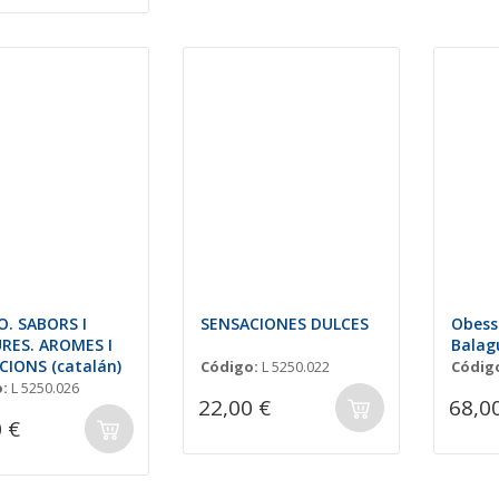
O. SABORS I
SENSACIONES DULCES
Obessi
RES. AROMES I
Balag
CIONS (catalán)
Código:
L 5250.022
Códig
:
L 5250.026
22,00 €
68,0
 €