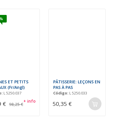
5%
NES ET PETITS
PÂTISSERIE: LEÇONS EN
UX (Fr/Angl)
PAS À PAS
o:
L 5250.037
Código:
L 5250.033
+ info
9 €
50,35 €
98,25 €