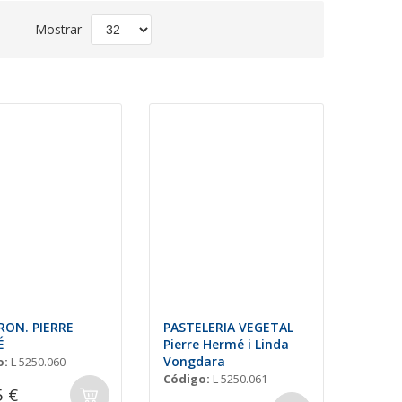
Fijar
Mostrar
Dirección
Descendente
ON. PIERRE
PASTELERIA VEGETAL
É
Pierre Hermé i Linda
Vongdara
o:
L 5250.060
Código:
L 5250.061
5 €