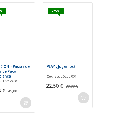
5%
-25%
CIÓN - Piezas de
PLAY ¿Jugamos?
r de Paco
blanca
Código:
L 5250.001
o:
L 5250.003
22,50 €
30,00 €
5 €
45,00 €