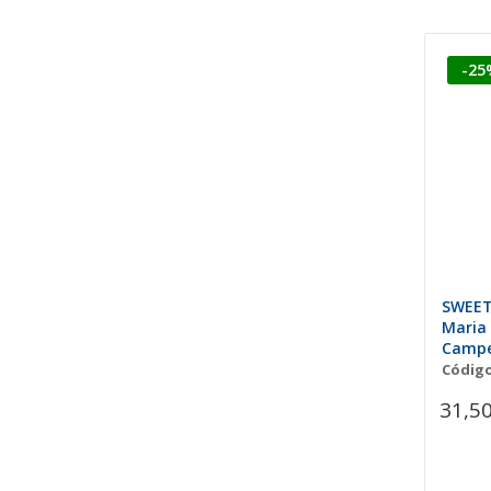
-25
SWEET
Maria
Campe
Código
31,50