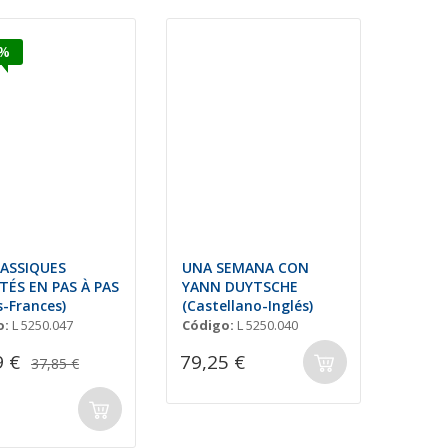
5%
LASSIQUES
UNA SEMANA CON
ITÉS EN PAS À PAS
YANN DUYTSCHE
s-Frances)
(Castellano-Inglés)
o:
L 5250.047
Código:
L 5250.040
9 €
79,25 €
37,85 €