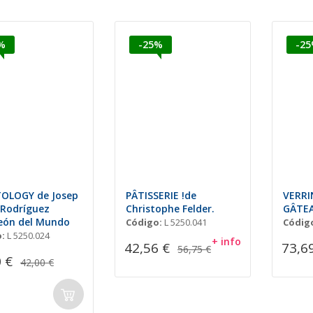
%
-25%
-2
OLOGY de Josep
PÂTISSERIE !de
VERRI
 Rodríguez
Christophe Felder.
GÂTEA
ón del Mundo
Código:
L 5250.041
Códig
:
L 5250.024
+ info
42,56 €
73,6
56,75 €
 €
42,00 €