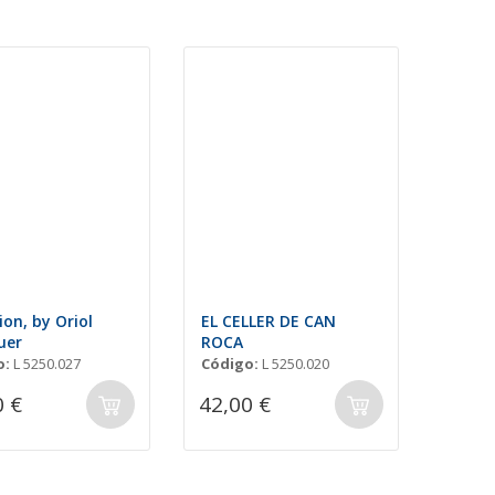
on, by Oriol
EL CELLER DE CAN
uer
ROCA
o:
L 5250.027
Código:
L 5250.020
0 €
42,00 €