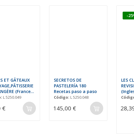
-2
S ET GÂTEAUX
SECRETOS DE
LES C
YAGE,PÂTISSERIE
PASTELERÍA 180
REVIS
NGÈRE (Frances-
Recetas paso a paso
(Ingle
:
L 5250.049
Código:
L 5250.048
Códig
 €
145,00 €
28,3