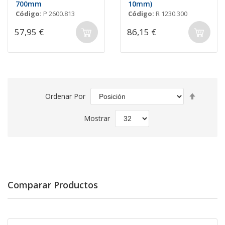
700mm
10mm)
Código:
P 2600.813
Código:
R 1230.300
57,95 €
86,15 €
Fijar
Ordenar Por
Direcció
Descend
Mostrar
Comparar Productos