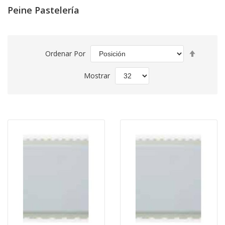
Peine Pastelería
Fijar
Ordenar Por
Direcció
Descend
Mostrar