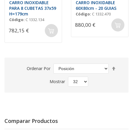
CARRO INOXIDABLE
CARRO INOXIDABLE
PARA 8 CUBETAS 37x59
60X80cm - 20 GUIAS
H=179cm
Código:
C 1332.470
Código:
C 1332.134
880,00 €
782,15 €
Fijar
Ordenar Por
Direcció
Descend
Mostrar
Comparar Productos