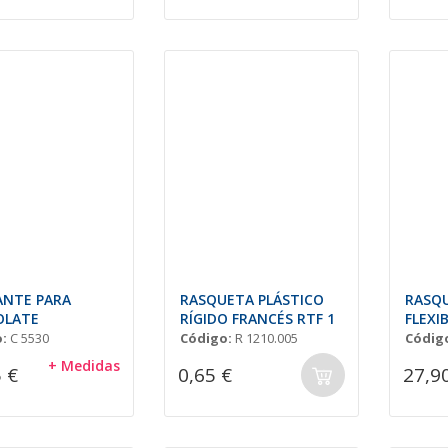
NTE PARA
RASQUETA PLÁSTICO
RASQU
OLATE
RÍGIDO FRANCÉS RTF 1
FLEXI
:
C 5530
Código:
R 1210.005
Códig
+ Medidas
 €
0,65 €
27,9