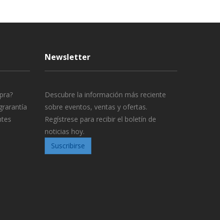
Newsletter
pra?
Descubre la información más reciente
grarantía
sobre eventos, ventas y ofertas.
ntes
Regístrese para recibir el boletín de
noticias hoy.
Suscribirse