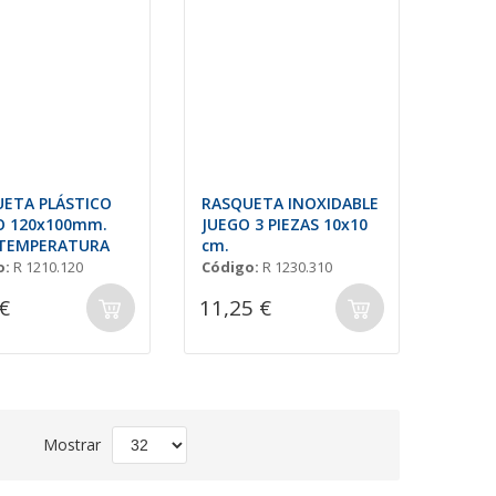
ETA PLÁSTICO
RASQUETA INOXIDABLE
O 120x100mm.
JUEGO 3 PIEZAS 10x10
 TEMPERATURA
cm.
o:
R 1210.120
Código:
R 1230.310
€
11,25 €
Fijar
Mostrar
Dirección
Descendente