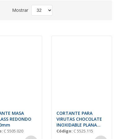
Fijar
Mostrar
Dirección
Descendente
ANTE MASA
CORTANTE PARA
LASS REDONDO
VIRUTAS CHOCOLATE
80mm
INOXIDABLE PLANA
120x115mm
o:
C 5505.020
Código:
C 5525.115