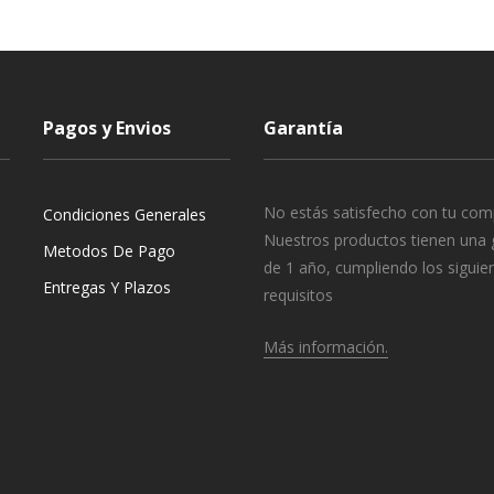
Pagos y Envios
Garantía
No estás satisfecho con tu com
Condiciones Generales
Nuestros productos tienen una 
Metodos De Pago
de 1 año, cumpliendo los siguie
Entregas Y Plazos
requisitos
Más información.
o