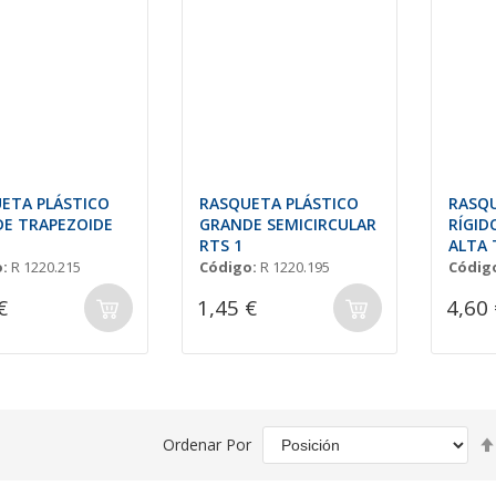
ETA PLÁSTICO
RASQUETA PLÁSTICO
RASQU
E TRAPEZOIDE
GRANDE SEMICIRCULAR
RÍGID
RTS 1
ALTA
:
R 1220.215
Código:
R 1220.195
Códig
€
1,45 €
4,60 
Ordenar Por