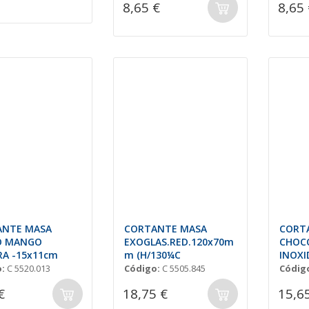
8,65 €
8,65 
ANTE MASA
CORTANTE MASA
CORT
O MANGO
EXOGLAS.RED.120x70m
CHOC
A -15x11cm
m (H/130¼C
INOXI
AS 3)
:
C 5520.013
Código:
C 5505.845
Códig
€
18,75 €
15,6