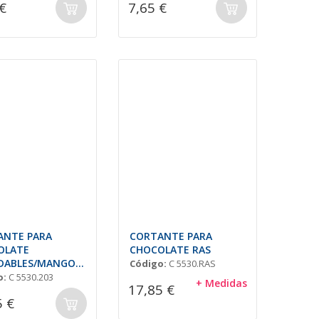
€
7,65 €
ANTE PARA
CORTANTE PARA
OLATE
CHOCOLATE RAS
DABLES/MANGO(R
Código:
C 5530.RAS
 14,5X19,5cm
o:
C 5530.203
+ Medidas
17,85 €
5 €