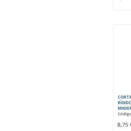
CORT
RÍGID
MADER
Código
8,75 