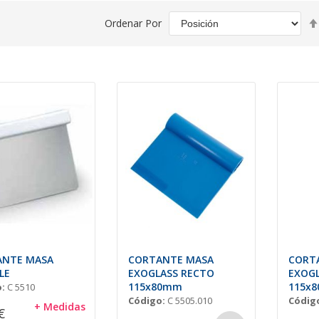
Ordenar Por
ANTE MASA
CORTANTE MASA
CORT
LE
EXOGLASS RECTO
EXOG
115x80mm
115x
:
C 5510
Código:
C 5505.010
Códig
+ Medidas
€