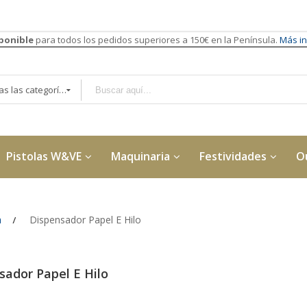
sponible
para todos los pedidos superiores a 150€ en la Península.
Más in
Todas las categorías
Pistolas W&VE
Maquinaria
Festividades
O
a
Dispensador Papel E Hilo
sador Papel E Hilo