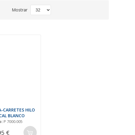
Fijar
Mostrar
Dirección
Descendente
-CARRETES HILO
CAL BLANCO
o:
P 7000.005
95 €