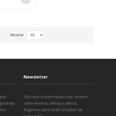
Fijar
Mostrar
Dirección
Descendente
Newsletter
pra?
Descubre la información más reciente
grarantía
sobre eventos, ventas y ofertas.
ntes
Regístrese para recibir el boletín de