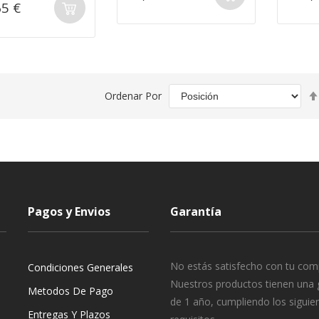
65 €
Ordenar Por
Pagos y Envios
Garantía
No estás satisfecho con tu com
Condiciones Generales
Nuestros productos tienen una 
Metodos De Pago
de 1 año, cumpliendo los siguie
Entregas Y Plazos