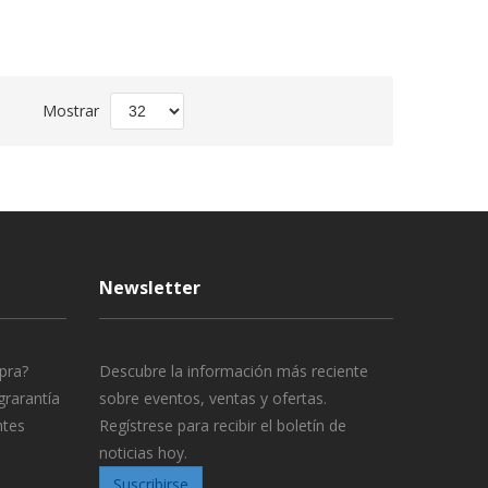
Fijar
Mostrar
Dirección
Descendente
Newsletter
pra?
Descubre la información más reciente
grarantía
sobre eventos, ventas y ofertas.
ntes
Regístrese para recibir el boletín de
noticias hoy.
Suscribirse