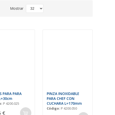
Fijar
Mostrar
Dirección
Descendente
S PARA PARA
PINZA INOXIDABLE
L=30cm
PARA CHEF CON
CUCHARA L=170mm
o:
P 4200.025
Código:
P 4200.050
5 €