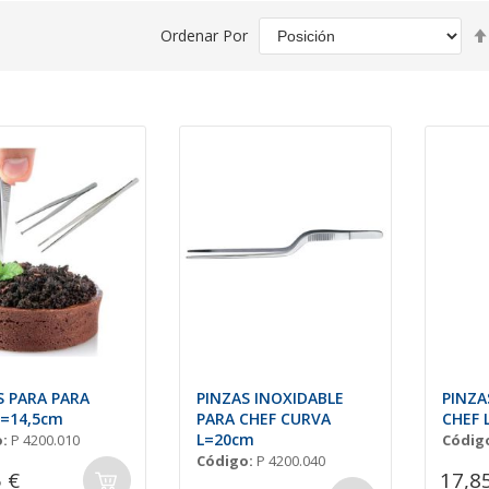
Ordenar Por
S PARA PARA
PINZAS INOXIDABLE
PINZA
L=14,5cm
PARA CHEF CURVA
CHEF 
L=20cm
:
P 4200.010
Códig
Código:
P 4200.040
 €
17,8