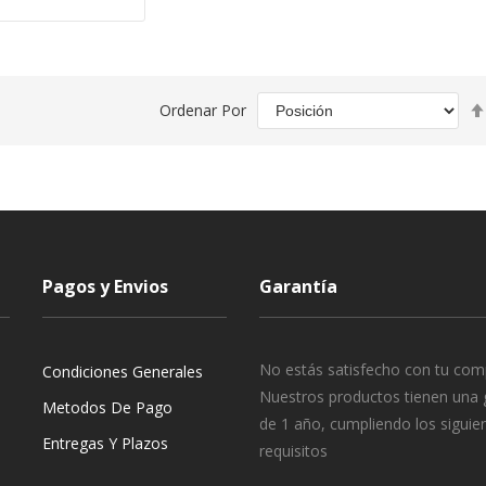
Ordenar Por
Pagos y Envios
Garantía
No estás satisfecho con tu com
Condiciones Generales
Nuestros productos tienen una 
Metodos De Pago
de 1 año, cumpliendo los siguie
Entregas Y Plazos
requisitos