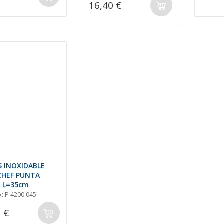
16,40 €
S INOXIDABLE
CHEF PUNTA
 L=35cm
:
P 4200.045
 €