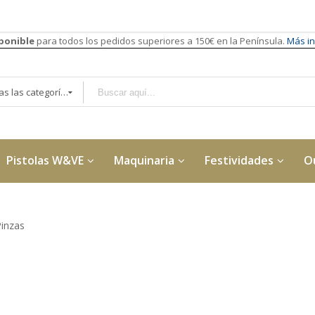
sponible
para todos los pedidos superiores a 150€ en la Península.
Más in
Todas las categorías
Pistolas W&VE
Maquinaria
Festividades
O
inzas