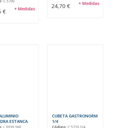
o:
C 5705
+ Medidas
24,70 €
+ Medidas
5 €
ALUMINIO
CUBETA GASTRONORM
ADRA ESTANCA
1/4
o:
L 0330.160
Código:
C 5710.1/4