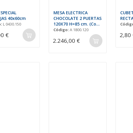
ESPECIAL
MESA ELECTRICA
CUBET
JAS 40x60cm
CHOCOLATE 2 PUERTAS
RECT
120X70 H=85 cm. (Con
:
L 0430.150
Códig
Peto)
Código:
A 1800.120
00 €
2,80 
2.246,00 €