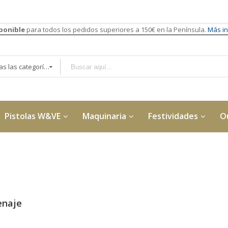
sponible
para todos los pedidos superiores a 150€ en la Península.
Más in
Todas las categorías
Pistolas W&VE
Maquinaria
Festividades
O
enaje