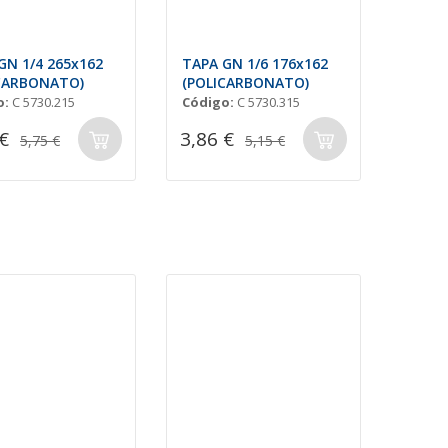
GN 1/4 265x162
TAPA GN 1/6 176x162
CARBONATO)
(POLICARBONATO)
o:
C 5730.215
Código:
C 5730.315
€
3,86 €
5,75 €
5,15 €