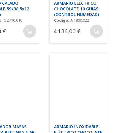
O CALADO
ARMARIO ELÉCTRICO
BLE 59x38.5x12
CHOCOLATE 10 GUIAS
o
(CONTROL HUMEDAD)
o:
C 2710.010
Código:
A 1800.022
0 €
4.136,00 €
RADOR MASAS
ARMARIO INOXIDABLE
TA RECTANGULAR
ELÉCTRICO CHOCOLATE