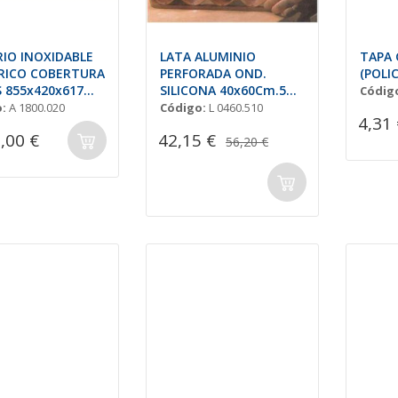
IO INOXIDABLE
LATA ALUMINIO
TAPA 
RICO COBERTURA
PERFORADA OND.
(POLI
S 855x420x617
SILICONA 40x60Cm.5
Códig
CNL.
:
A 1800.020
Código:
L 0460.510
4,31 
,00 €
42,15 €
56,20 €