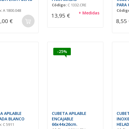
l
PARA 
Código:
C 1332.CRE
:
A 1800.048
Códig
+ Medidas
13,95 €
,00 €
8,55 
-25%
A APILABLE
CUBETA APILABLE
CUBET
ADA BLANCO
ENCAJABLE
INOXI
66x44x26cm.
HELAD
:
C 5911