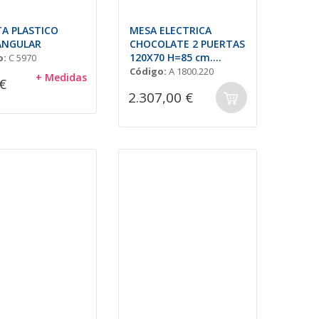
A PLASTICO
MESA ELECTRICA
ANGULAR
CHOCOLATE 2 PUERTAS
120X70 H=85 cm.
o:
C 5970
(Central)
Código:
A 1800.220
+ Medidas
€
2.307,00 €