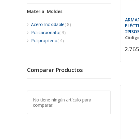
Material Moldes
ARMAR
artículos
Acero Inoxidable
8
ELÉCT
2PISO
artículos
Policarbonato
3
cm.
Código
artículos
Polipropileno
4
2.765
Comparar Productos
No tiene ningún artículo para
comparar.