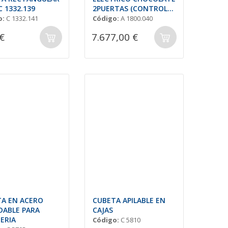
C 1332.139
2PUERTAS (CONTROL
HUMEDAD)
o:
C 1332.141
Código:
A 1800.040
€
7.677,00 €
A EN ACERO
CUBETA APILABLE EN
DABLE PARA
CAJAS
ERIA
Código:
C 5810