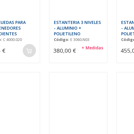
RUEDAS PARA
ESTANTERIA 3 NIVELES
ESTAN
ENEDORES
- ALUMINIO +
- ALU
DIENTES
POLIETILENO
POLIE
:
C 4000.020
Código:
E 3060.N03
Códig
+ Medidas
 €
380,00 €
455,