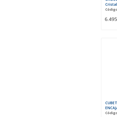
Crista
Código
6.495
CUBET
ENCAJ
Código