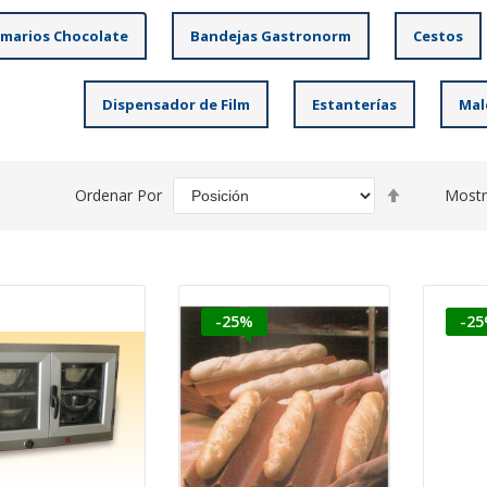
marios Chocolate
Bandejas Gastronorm
Cestos
Dispensador de Film
Estanterías
Mal
Fijar
Ordenar Por
Mostr
Dirección
Descenden
-25%
-2