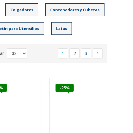
Colgadores
Contenedores y Cubetas
etín para Utensilios
Latas
Página
Actualmente estás leyendo pág
Página
Página
Página
Siguiente
1
2
3
ar
te
5%
-25%