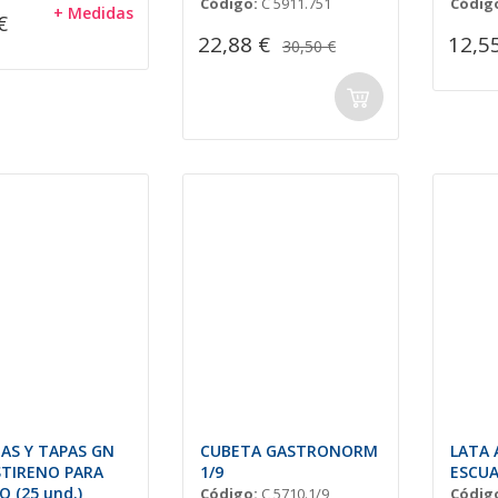
Código:
C 5911.751
Códig
+ Medidas
€
22,88 €
12,5
30,50 €
AS Y TAPAS GN
CUBETA GASTRONORM
LATA 
STIRENO PARA
1/9
ESCU
 (25 und.)
Código:
C 5710.1/9
Códig