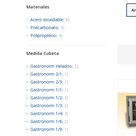
Materiales
Ar
artículos
Acero Inoxidable
8
artículos
Policarbonato
3
artículos
Polipropileno
4
Medida Cubeta
artículos
Gastronorm Helados
2
artículo
Gastronorm 2/1
1
artículo
Gastronorm 2/3
1
artículo
Gastronorm 1/1
1
artículos
Gastronorm 1/2
3
artículos
Gastronorm 1/3
2
artículos
Gastronorm 1/4
3
artículos
Gastronorm 1/6
2
artículo
Gastronorm 1/9
1