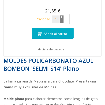
imágenes
21,35 €
Cantidad
Añadir al carrito
Lista de deseos
MOLDES POLICARBONATO AZUL
BOMBON 'SELMI S14' Plano
La firma italiana de Maquinara para Chocolate, Presenta una
Gama muy exclusiva de Moldes.
Molde plano
para elaborar elementos como lenguas de gato,
gotas y productos que requieran dosificación con máquina