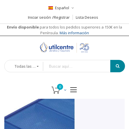
Español
Iniciar sesión
Registrar
Lista Deseos
Envío disponible
para todos los pedidos superiores a 150€ en la
Península.
Más información
Todas las categorías
Saltar
al
final
de
la