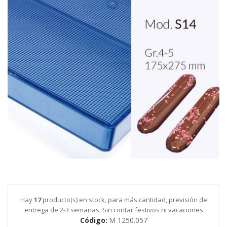
galería
de
imágenes
Saltar
al
comienzo
de
Hay
17
producto(s) en stock, para más cantidad, previsión de
la
entrega de 2-3 semanas. Sin contar festivos ni vacaciones
galería
Código
M 1250.057
de