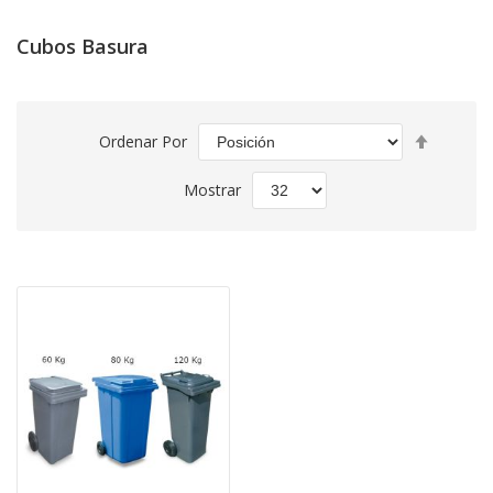
Cubos Basura
Fijar
Ordenar Por
Direcció
Descend
Mostrar