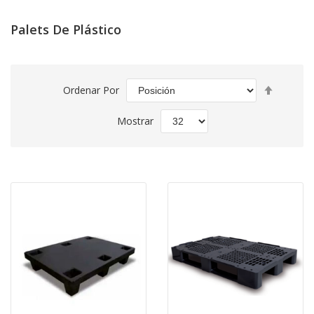
Palets De Plástico
Fijar
Ordenar Por
Direcció
Descend
Mostrar