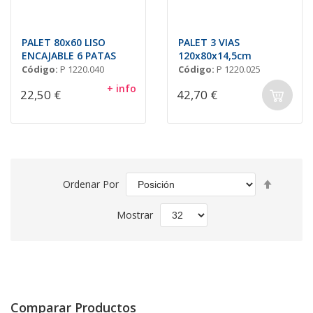
PALET 80x60 LISO
PALET 3 VIAS
ENCAJABLE 6 PATAS
120x80x14,5cm
Código:
P 1220.040
Código:
P 1220.025
+ info
22,50 €
42,70 €
Fijar
Ordenar Por
Direcció
Descend
Mostrar
Comparar Productos