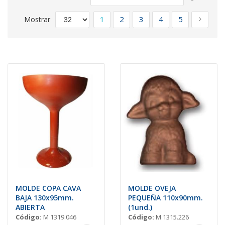
Direcció
Página
Descend
Actualmente estás leyendo pági
Página
Página
Página
Página
Págin
Siguie
1
2
3
4
5
Mostrar
MOLDE COPA CAVA
MOLDE OVEJA
BAJA 130x95mm.
PEQUEÑA 110x90mm.
ABIERTA
(1und.)
Código:
M 1319.046
Código:
M 1315.226