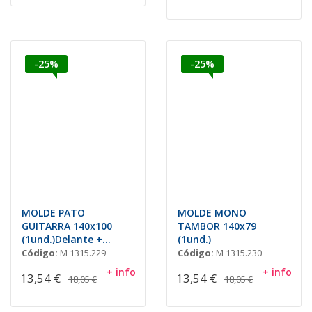
-25%
-25%
MOLDE PATO
MOLDE MONO
GUITARRA 140x100
TAMBOR 140x79
(1und.)Delante +
(1und.)
Detras
Código:
M 1315.229
Código:
M 1315.230
+ info
+ info
13,54 €
13,54 €
18,05 €
18,05 €