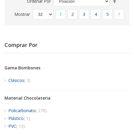
Ordenar Por
Direcció
Página
Descend
Actualmente estás leyendo pági
Página
Página
Página
Página
Págin
Siguie
1
2
3
4
5
Mostrar
Comprar Por
Gama Bombones
artículos
Clásicos
3
Material Chocolateria
artículos
Policarbonato
270
artículo
Plástico
1
artículos
PVC
13