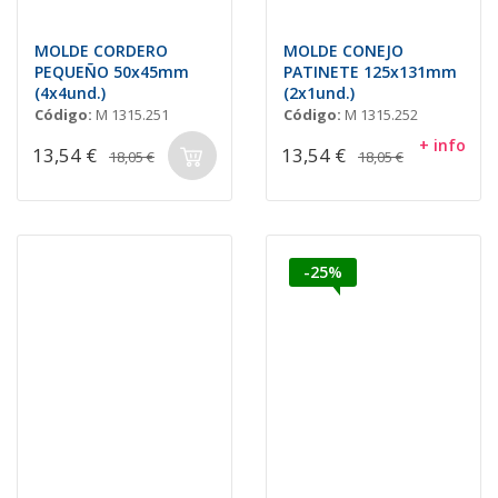
MOLDE CORDERO
MOLDE CONEJO
PEQUEÑO 50x45mm
PATINETE 125x131mm
(4x4und.)
(2x1und.)
Código:
M 1315.251
Código:
M 1315.252
+ info
13,54 €
13,54 €
18,05 €
18,05 €
-25%