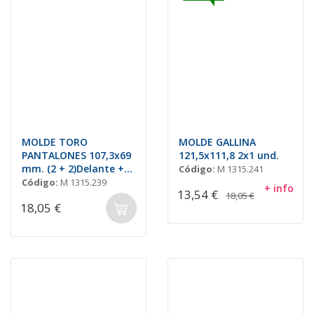
MOLDE TORO
MOLDE GALLINA
PANTALONES 107,3x69
121,5x111,8 2x1 und.
mm. (2 + 2)Delante +
Código:
M 1315.241
Detras
Código:
M 1315.239
+ info
13,54 €
18,05 €
18,05 €