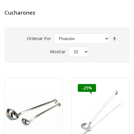
Cucharones
Fijar
Ordenar Por
Direcció
Descend
Mostrar
-25%