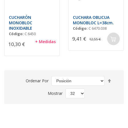
CUCHARÓN
CUCHARA OBLICUA
MONOBLOC
MONOBLOC L=38cm.
INOXIDABLE
Código:
C 6470.038
Código:
C 6450
9,41 €
12,55 €
+ Medidas
10,30 €
Fijar
Ordenar Por
Direcció
Descend
Mostrar