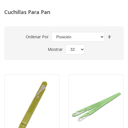
Cuchillas Para Pan
Fijar
Ordenar Por
Direcció
Descend
Mostrar