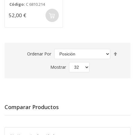
Código:
C 6810.214
52,00 €
Fijar
Ordenar Por
Direcció
Descend
Mostrar
Comparar Productos