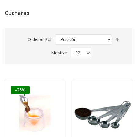
Cucharas
Fijar
Ordenar Por
Direcció
Descend
Mostrar
-25%