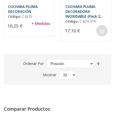
CUCHARA PLUMA
CUCHARA PLUMA
DECORACIÓN
DECORADORA
INOXIDABLE (Pack 2
Código:
C 6215
L=19 y 23mm)
Código:
C 6215.019
+ Medidas
16,25 €
17,10 €
Fijar
Ordenar Por
Direcció
Descend
Mostrar
Comparar Productos