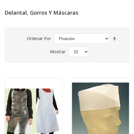
Delantal, Gorros Y Máscaras
Fijar
Ordenar Por
Direcció
Descend
Mostrar