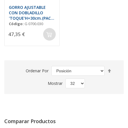
GORRO AJUSTABLE
CON DOBLADILLO
'TOQUE'H=30cm.(PACK
10)
Código:
G 0700.030
47,35 €
Fijar
Ordenar Por
Direcció
Descend
Mostrar
Comparar Productos