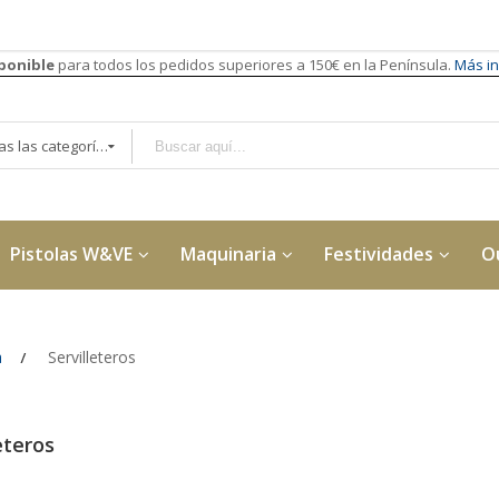
sponible
para todos los pedidos superiores a 150€ en la Península.
Más in
Todas las categorías
Pistolas W&VE
Maquinaria
Festividades
O
a
Servilleteros
eteros