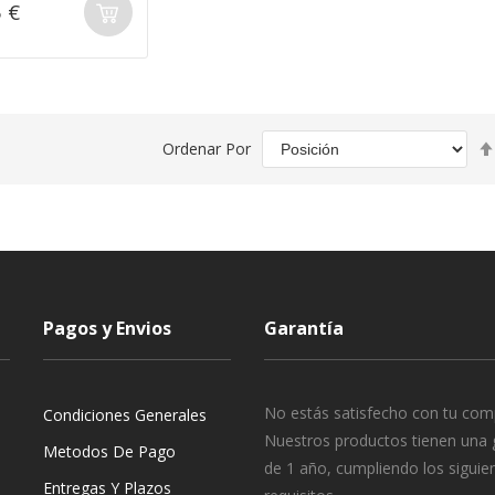
 €
Ordenar Por
Pagos y Envios
Garantía
No estás satisfecho con tu com
Condiciones Generales
Nuestros productos tienen una 
Metodos De Pago
de 1 año, cumpliendo los siguie
Entregas Y Plazos