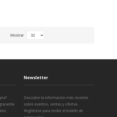
Fijar
Mostrar
Dirección
Descendente
Newsletter
pra?
Descubre la información más reciente
grarantía
sobre eventos, ventas y ofertas.
ntes
Regístrese para recibir el boletín de