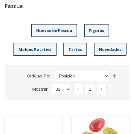
Pascua
Huevos de Pascua
Figuras
Moldes Rotativa
Tartas
Novedades
Fijar
Ordenar Por
Direcció
Página
Descend
Actualmente estás leyen
Página
Página
Siguiente
1
2
Mostrar