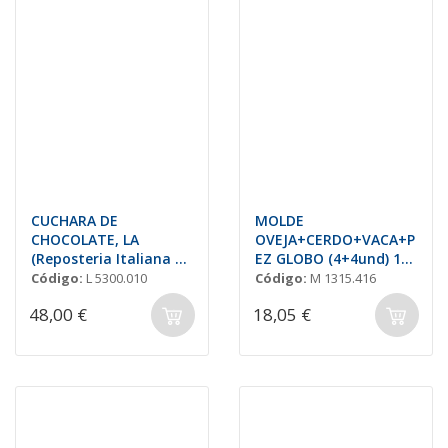
CUCHARA DE
MOLDE
CHOCOLATE, LA
OVEJA+CERDO+VACA+P
(Reposteria Italiana de
EZ GLOBO (4+4und) 18-
la Cuchara de Plata)
22gr
Código:
L 5300.010
Código:
M 1315.416
48,00 €
18,05 €