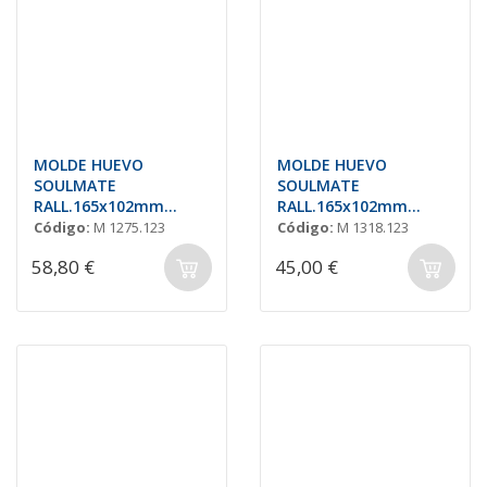
MOLDE HUEVO
MOLDE HUEVO
SOULMATE
SOULMATE
RALL.165x102mm
RALL.165x102mm
(2+2und) PARA
(2+2und) 200gr
Código:
M 1275.123
Código:
M 1318.123
ROTATIVA
58,80 €
45,00 €