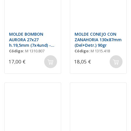
MOLDE BOMBON
MOLDE CONEJO CON
AURORA 27x27
ZANAHORIA 130x87mm
h.19,5mm (7x4und) -
(Del+Detr.) 90gr
10,5gr
Código:
M 1310.807
Código:
M 1315.418
17,00 €
18,05 €