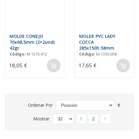
MOLDE CONEJO
MOLDE PVC LADY
70x68,5mm (2+2und)
COCCA
42gr
285x150h.58mm
Código:
M 1315.412
Código:
M 1330.058
18,05 €
17,65 €
Fijar
Ordenar Por
Direcció
Página
Descend
Actualmente estás leyen
Página
Página
Siguiente
1
2
Mostrar