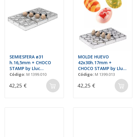
SEMIESFERA ø31
MOLDE HUEVO
h.16,5mm + CHOCO
42x30h.17mm +
STAMP by Lluc
CHOCO STAMP by Lluc
Crusellas
Crusellas
Código:
M 1399.010
Código:
M 1399.013
42,25 €
42,25 €