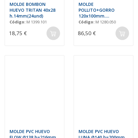
MOLDE BOMBON
MOLDE
HUEVO TRITAN 40x28
POLLITO+GORRO
h.14mm(24und)
120x100mm.
(2unds.)P/ROT.
Código:
M 1399.101
Código:
M 1280.050
18,75 €
86,50 €
MOLDE PVC HUEVO
MOLDE PVC HUEVO
FLOW Ø138 h=216mm
LUNA Ø140 h=200mm