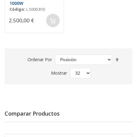
1000W
Código:
L 5000.810
2.500,00 €
Fijar
Ordenar Por
Direcció
Descend
Mostrar
Comparar Productos