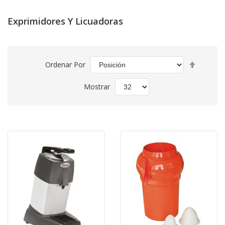
Exprimidores Y Licuadoras
Fijar
Ordenar Por
Direcció
Descend
Mostrar