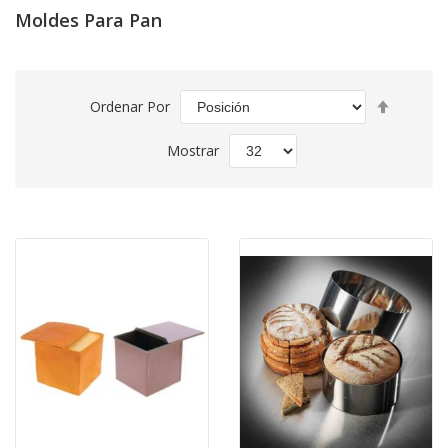
Moldes Para Pan
Fijar
Ordenar Por
Direcció
Descend
Mostrar