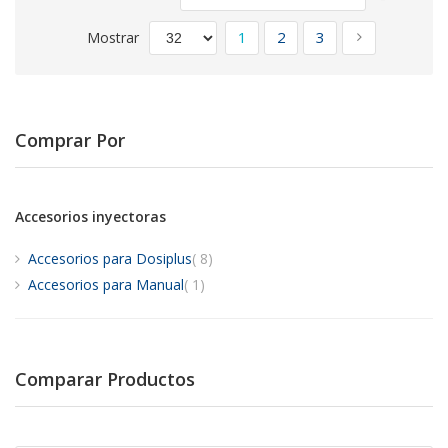
Direcció
Página
Descend
Actualmente estás leyendo
Página
Página
Página
Siguiente
1
2
3
Mostrar
Comprar Por
Accesorios inyectoras
artículos
Accesorios para Dosiplus
8
artículo
Accesorios para Manual
1
Comparar Productos