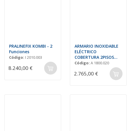
PRALINEFIX KOMBI - 2
ARMARIO INOXIDABLE
Funciones
ELÉCTRICO
COBERTURA 2PISOS
Código:
I 2010.003
855x420x617 cm.
Código:
A 1800.020
8.240,00 €
2.765,00 €