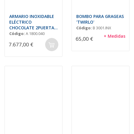
ARMARIO INOXIDABLE
BOMBO PARA GRAGEAS
ELÉCTRICO
'TWIRLO'
CHOCOLATE 2PUERTAS
Código:
B 3001.INX
(CONTROL HUMEDAD)
Código:
A 1800.040
+ Medidas
65,00 €
7.677,00 €