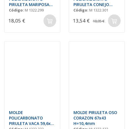
PIRULETA MARIPOSA
PIRULETA CONEJO
60x49 H=9,7mm.
90x32,3 H=12mm.
Código:
M 1322.299
Código:
M 1322.301
(5und.)
(6und.)
18,05 €
13,54 €
18,05 €
MOLDE
MOLDE PIRULETA OSO
POLICARBONATO
CORAZON 67x43
PIRULETA VACA 59,6x49
H=10,4mm
H=12,3mm. (6und.)