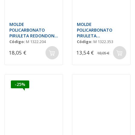
MOLDE
MOLDE
POLICARBONATO
POLICARBONATO
PIRULETA REDONDON
PIRULETA
Ø50 H=7mm
ASTRONAUTA 137x28
Código:
M 1322.204
Código:
M 1322.353
H=10mm.
18,05 €
13,54 €
18,05 €
-25%