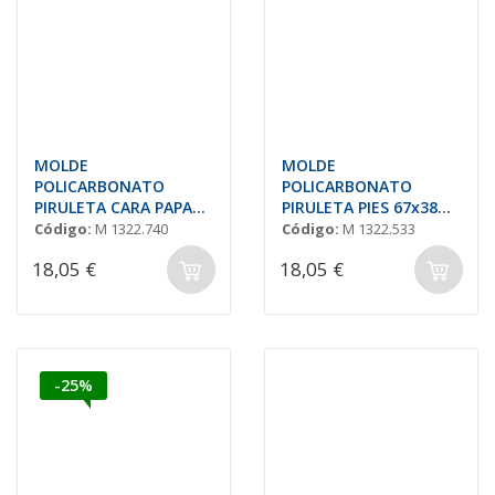
MOLDE
MOLDE
POLICARBONATO
POLICARBONATO
PIRULETA CARA PAPA
PIRULETA PIES 67x38
NOEL 58x37 (10und.)
H=12mm (6und.)
Código:
M 1322.740
Código:
M 1322.533
18,05 €
18,05 €
-25%