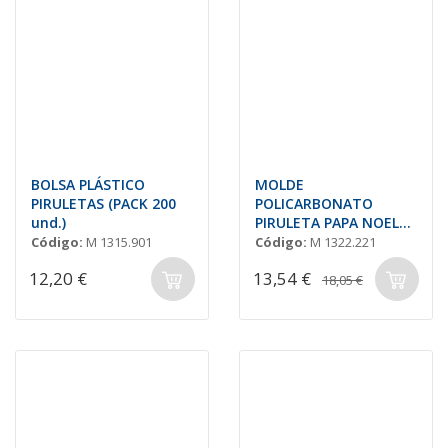
BOLSA PLÁSTICO
MOLDE
PIRULETAS (PACK 200
POLICARBONATO
und.)
PIRULETA PAPA NOEL
136x30 H=8mm
Código:
M 1315.901
Código:
M 1322.221
12,20 €
13,54 €
18,05 €