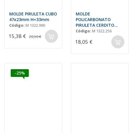
MOLDE PIRULETA CUBO
MOLDE
47x23mm H=33mm
POLICARBONATO
PIRULETA CERDITO
Código:
M 1322.990
58x50 H=5mm
Código:
M 1322.256
15,38 €
20,50 €
18,05 €
-25%