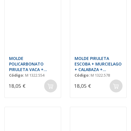
MOLDE
MOLDE PIRULETA
POLICARBONATO
ESCOBA + MURCIELAGO
PIRULETA VACA +
+ CALABAZA +
OVEJA + CONEJO + OCA
FANTASMA
Código:
M 1322.554
Código:
M 1322.578
18,05 €
18,05 €