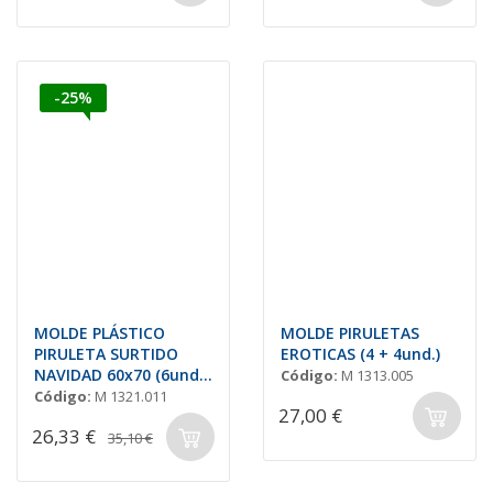
-25%
MOLDE PLÁSTICO
MOLDE PIRULETAS
PIRULETA SURTIDO
EROTICAS (4 + 4und.)
NAVIDAD 60x70 (6und.)
Código:
M 1313.005
30gr
Código:
M 1321.011
27,00 €
26,33 €
35,10 €