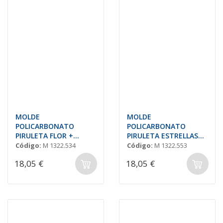
MOLDE
MOLDE
POLICARBONATO
POLICARBONATO
PIRULETA FLOR +
PIRULETA ESTRELLAS
MARIPOSA + CORAZÓN
DIFERENTES
Código:
M 1322.534
Código:
M 1322.553
Ø60mm (2 + 2 + 2)
18,05 €
18,05 €