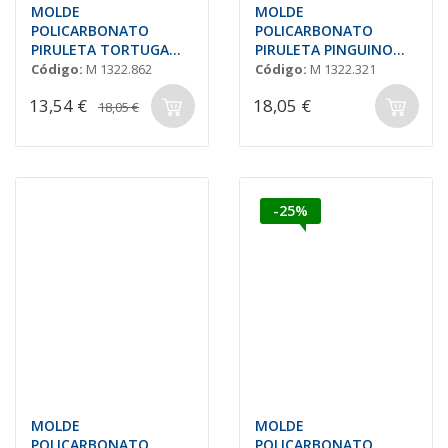
MOLDE
MOLDE
POLICARBONATO
POLICARBONATO
PIRULETA TORTUGA
PIRULETA PINGUINO
78x36 H=10mm
75x44,7mm (6und.)
Código:
M 1322.862
Código:
M 1322.321
13,54 €
18,05 €
18,05 €
-25%
MOLDE
MOLDE
POLICARBONATO
POLICARBONATO