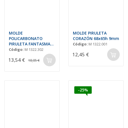
MOLDE
MOLDE PIRULETA
POLICARBONATO
CORAZÓN 68x65h 9mm
PIRULETA FANTASMA
Código:
M 1322.001
62,7x46,1 H=11,4mm.
Código:
M 1322.302
12,45 €
(6und.)
13,54 €
18,05 €
-25%