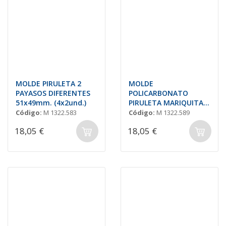
MOLDE PIRULETA 2
MOLDE
PAYASOS DIFERENTES
POLICARBONATO
51x49mm. (4x2und.)
PIRULETA MARIQUITA +
FLOR 45x46ml
Código:
M 1322.583
Código:
M 1322.589
(4x4und.)
18,05 €
18,05 €