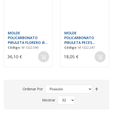
MOLDE
MOLDE
POLICARBONATO
POLICARBONATO
PIRULETA FLORERO Ø52
PIRULETA PECES
H=40mm + TAPA
60,3x53,7h.14,6-
Código:
M 1322.590
Código:
M 1322.247
58,5x52,3h.13,4mm -
36,10 €
18,05 €
20gr
Fijar
Ordenar Por
Direcció
Descend
Mostrar