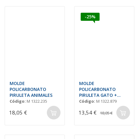
-25%
MOLDE
MOLDE
POLICARBONATO
POLICARBONATO
PIRULETA ANIMALES
PIRULETA GATO +
PERRO 78x26 H=14mm
Código:
M 1322.235
Código:
M 1322.879
18,05 €
13,54 €
18,05 €