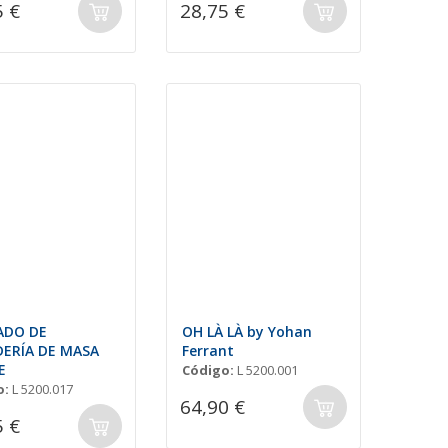
5 €
28,75 €
ADO DE
OH LÀ LÀ by Yohan
ERÍA DE MASA
Ferrant
E
Código:
L 5200.001
o:
L 5200.017
64,90 €
5 €