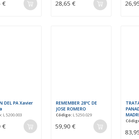
 €
28,65 €
26,9
N DEL PA Xavier
REMEMBER 28ºC DE
TRAT
a
JOSE ROMERO
PANAD
MADR
:
L 5200.003
Código:
L 5250.029
Códig
 €
59,90 €
83,9