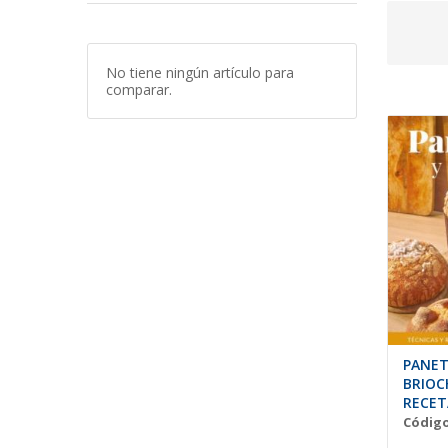
No tiene ningún artículo para
comparar.
PANET
BRIOC
RECET
PREPA
Código
Daniel