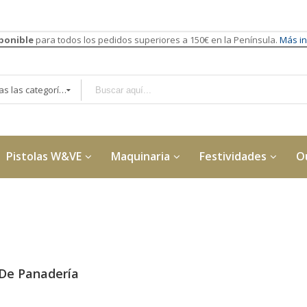
sponible
para todos los pedidos superiores a 150€ en la Península.
Más in
Todas las categorías
Pistolas W&VE
Maquinaria
Festividades
O
 De Panadería