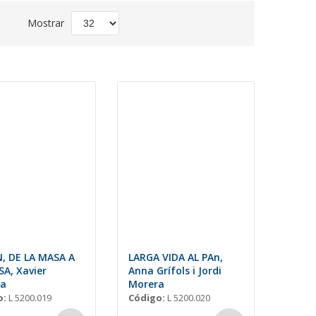
Fijar
Mostrar
Dirección
Descendente
N, DE LA MASA A
LARGA VIDA AL PAn,
SA, Xavier
Anna Grífols i Jordi
ga
Morera
o:
L 5200.019
Código:
L 5200.020