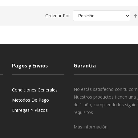
Ordenar Por
Pagos y Envios
Garantía
No estás satisfecho con tu com
Condiciones Generales
Nuestros productos tienen una 
Metodos De Pago
de 1 año, cumpliendo los siguie
Entregas Y Plazos
requisitos
Más información.