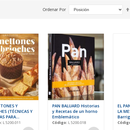
Ordenar Por
TONES Y
PAN BALUARD Historias
EL PA
HES (TÉCNICAS Y
y Recetas de un horno
LA ME
AS PARA
Emblemático
Barri
RLOS EN CASA.
:
L 5200.011
Código:
L 5200.018
Códig
 Jordà