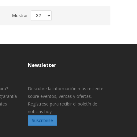
Fijar
Mostrar
Dirección
Descendente
Newsletter
pra?
Descubre la información más reciente
grarantía
sobre eventos, ventas y ofertas.
ntes
Regístrese para recibir el boletín de
noticias hoy.
Suscribirse