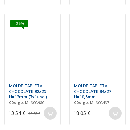
-25%
MOLDE TABLETA
MOLDE TABLETA
CHOCOLATE 92x25
CHOCOLATE 84x27
H=13mm (7x1und.)
H=10,5mm
24gr
3x5und.25gr
Código:
M 1300.986
Código:
M 1300.437
13,54 €
18,05 €
18,05 €