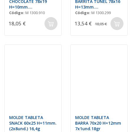
CHOCOLATE 78x19
BARRITA TÚNEL 78x16
H=10mm.
H=13mm.
2x10und.15gr
(5x3und.)15gr.
Código:
M 1300.910
Código:
M 1300.299
18,05 €
13,54 €
18,05 €
MOLDE TABLETA
MOLDE TABLETA
SNACK 60x25 H=11mm.
BARRA 70x20 H=12mm
(2x8und.) 16,4g
7x1und.18gr