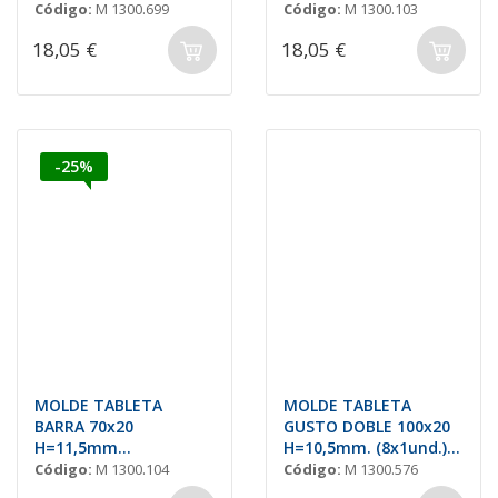
Código:
M 1300.699
Código:
M 1300.103
18,05 €
18,05 €
-25%
MOLDE TABLETA
MOLDE TABLETA
BARRA 70x20
GUSTO DOBLE 100x20
H=11,5mm
H=10,5mm. (8x1und.)
7x1und.18gr
20gr
Código:
M 1300.104
Código:
M 1300.576