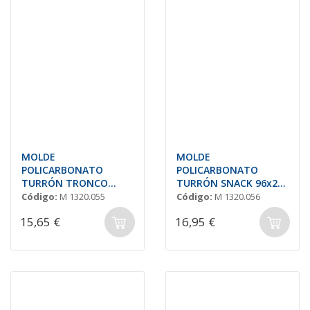
MOLDE
MOLDE
POLICARBONATO
POLICARBONATO
TURRÓN TRONCO
TURRÓN SNACK 96x22
96x22 H=17mm
H=15,5mm 10und.34gr
Código:
M 1320.055
Código:
M 1320.056
10und.34gr
15,65 €
16,95 €