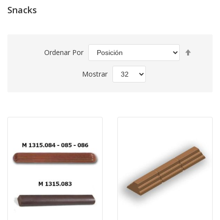
Snacks
Fijar
Ordenar Por
Direcció
Descend
Mostrar