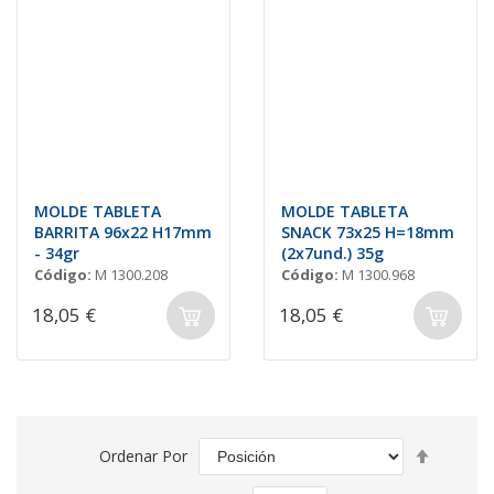
MOLDE TABLETA
MOLDE TABLETA
BARRITA 96x22 H17mm
SNACK 73x25 H=18mm
- 34gr
(2x7und.) 35g
Código:
M 1300.208
Código:
M 1300.968
18,05 €
18,05 €
Fijar
Ordenar Por
Direcció
Descend