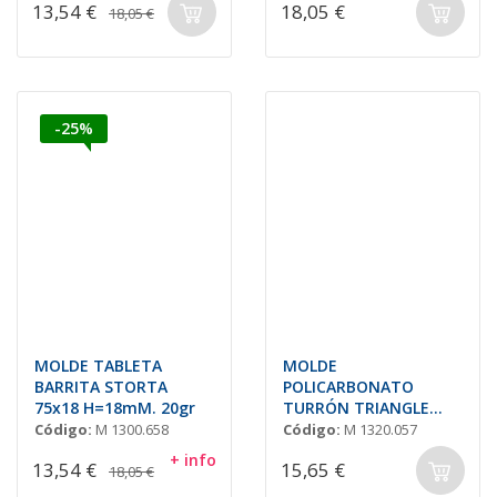
13,54 €
18,05 €
18,05 €
-25%
MOLDE TABLETA
MOLDE
BARRITA STORTA
POLICARBONATO
75x18 H=18mM. 20gr
TURRÓN TRIANGLE
96x22 H=17mm
Código:
M 1300.658
Código:
M 1320.057
10und.23gr
+ info
13,54 €
15,65 €
18,05 €