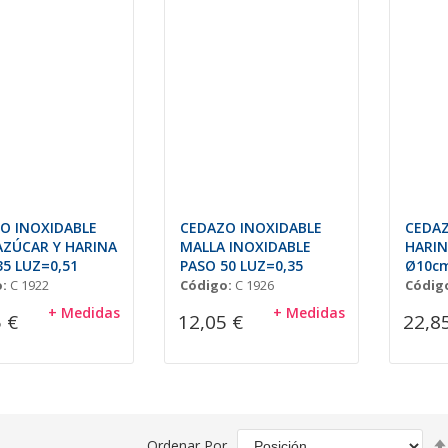
O INOXIDABLE
CEDAZO INOXIDABLE
CEDA
AZÚCAR Y HARINA
MALLA INOXIDABLE
HARI
35 LUZ=0,51
PASO 50 LUZ=0,35
Ø10c
:
C 1922
Código:
C 1926
Códig
+ Medidas
+ Medidas
 €
12,05 €
22,8
Ordenar Por