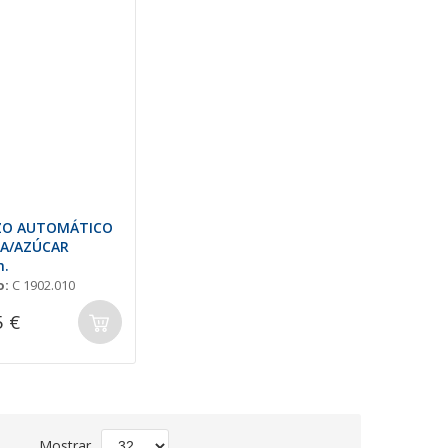
ZO AUTOMÁTICO
NA/AZÚCAR
m.
o:
C 1902.010
5 €
Fijar
Mostrar