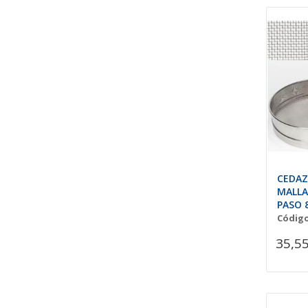
CEDAZ
MALLA
PASO 
Código
35,55