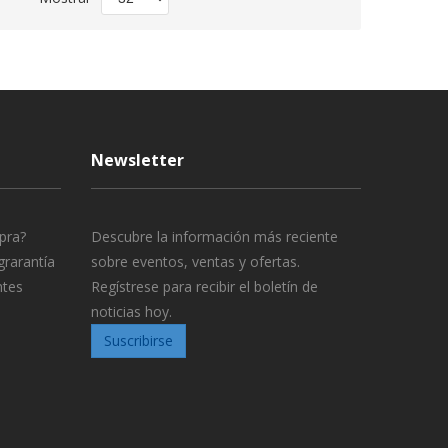
Dirección
Descendente
Newsletter
pra?
Descubre la información más reciente
grarantía
sobre eventos, ventas y ofertas.
ntes
Regístrese para recibir el boletín de
noticias hoy.
Suscribirse