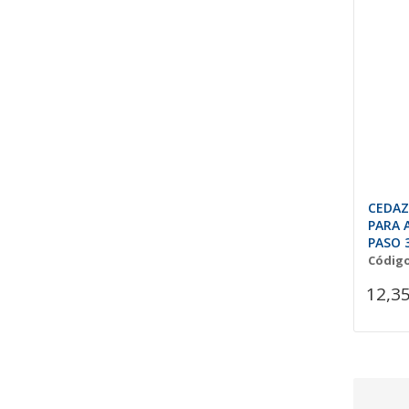
CEDAZ
PARA 
PASO 
Código
12,35