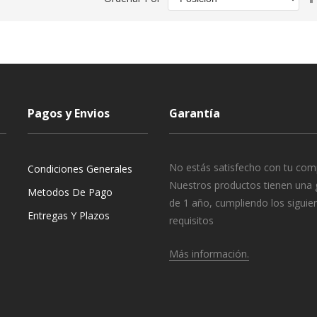
Pagos y Envios
Garantía
No estás satisfecho con tu com
Condiciones Generales
Nuestros productos tienen una 
Metodos De Pago
de 1 año, cumpliendo los siguie
Entregas Y Plazos
requisitos
Más información.
o