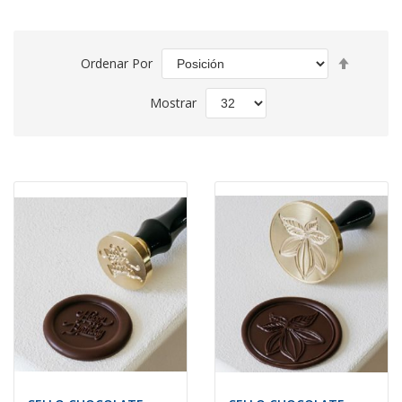
Fijar
Ordenar Por
Direcció
Descend
Mostrar