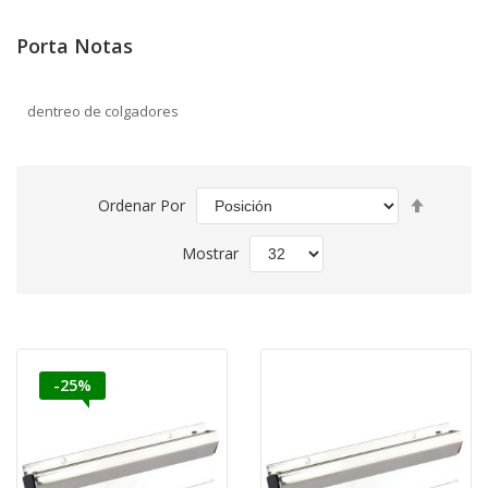
Porta Notas
dentreo de colgadores
Fijar
Ordenar Por
Direcció
Descend
Mostrar
-25%