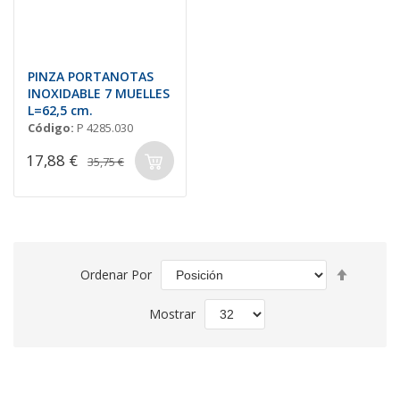
PINZA PORTANOTAS
INOXIDABLE 7 MUELLES
L=62,5 cm.
Código:
P 4285.030
17,88 €
35,75 €
Fijar
Ordenar Por
Direcció
Descend
Mostrar