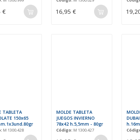
:
M 1300.999
Código:
M 1300.029
Códig
 €
16,95 €
19,2
 TABLETA
MOLDE TABLETA
MOLD
LATE 150x65
JUEGOS INVIERNO
DUBAI
mm.1x3und.80gr
78x42 h.5,5mm - 80gr
h.16m
:
M 1300.428
Código:
M 1300.427
Códig