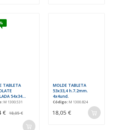
5%
E TABLETA
MOLDE TABLETA
OLATE
53x33,4 h.7.2mm.
ADA 54x34
4x4und.
mm. 3x4und.9gr
o:
M 1300.531
Código:
M 1300.824
4 €
18,05 €
18,05 €