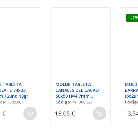
-2
 TABLETA
MOLDE TABLETA
MOLD
LATE 74x33
CANALES DEL CACAO
BARR
 12und.13gr
60x50 H=4,7mm
(6x2un
(2x4und.) 15gr
:
M 1300.007
Código:
M 1300.627
Códig
 €
18,05 €
13,5