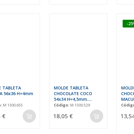
-2
 TABLETA
MOLDE TABLETA
MOLD
A 56x36 H=4mm
CHOCOLATE COCO
CHOC
54x34 H=4,5mm.
MACUL
3x4und.9gr
H=4,5
:
M 1300.655
Código:
M 1300.529
Códig
 €
18,05 €
13,5