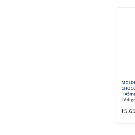
MOLDE
CHOCO
H=5mm
Código
15,65