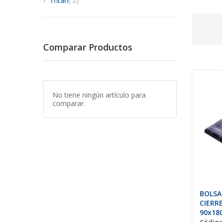
Tritan
2
Comparar Productos
No tiene ningún artículo para
comparar.
BOLSA
CIERR
90x18
Pack)