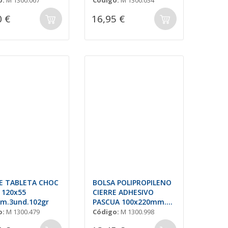
o:
M 1300.067
Código:
M 1300.034
0 €
16,95 €
E TABLETA CHOC
BOLSA POLIPROPILENO
 120x55
CIERRE ADHESIVO
m.3und.102gr
PASCUA 100x220mm.
(PACK 100)
o:
M 1300.479
Código:
M 1300.998