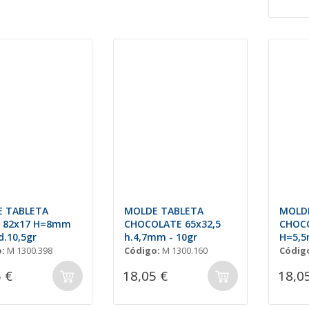
 TABLETA
MOLDE TABLETA
MOLD
 82x17 H=8mm
CHOCOLATE 65x32,5
CHOCO
d.10,5gr
h.4,7mm - 10gr
H=5,
4x3un
:
M 1300.398
Código:
M 1300.160
Códig
 €
18,05 €
18,0