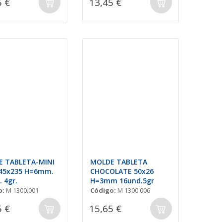
5 €
13,45 €
 TABLETA-MINI
MOLDE TABLETA
45x235 H=6mm.
CHOCOLATE 50x26
 4gr.
H=3mm 16und.5gr
o:
M 1300.001
Código:
M 1300.006
5 €
15,65 €