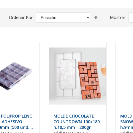
Fijar
Ordenar Por
Mostrar
Dirección
Descendente
 POLIPROPILENO
MOLDE CHOCOLATE
MOLD
E ADHESIVO
COUNTDOWN 100x180
SNOW
0mm (500 und.
h.10,5 mm - 200gr
h.9mm