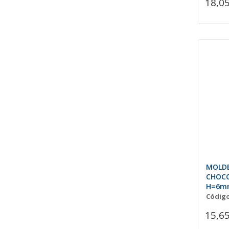
18,05
MOLDE
CHOCO
H=6mm
Código
15,65