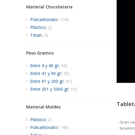
Material Chocolateria
artículos
Policarbonato
134
artículos
Plástico
2
artículos
Tritan
2
Peso Gramos
artículos
Entre 4 y 40 gr
44
artículos
Entre 41 y 90 gr
39
artículos
Entre 91 y 200 gr
41
artículos
Entre 201 y 5000 gr
15
Tablet
Material Moldes
artículos
Plástico
2
Gran var
artículos
Policarbonato
140
tenemos
artículos