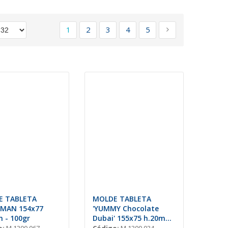
Página
Actualmente estás leyendo página
Página
Página
Página
Página
Página
Siguiente
1
2
3
4
5
E TABLETA
MOLDE TABLETA
MAN 154x77
'YUMMY Chocolate
 - 100gr
Dubai' 155x75 h.20mm
(250gr) 3und