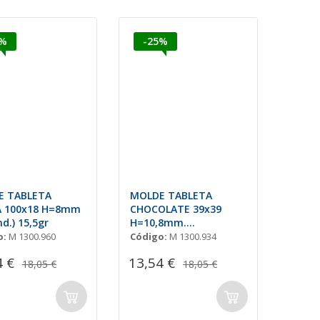
5%
-25%
E TABLETA
MOLDE TABLETA
A 100x18 H=8mm
CHOCOLATE 39x39
d.) 15,5gr
H=10,8mm.
(3x5und.)15gr
o:
M 1300.960
Código:
M 1300.934
4 €
13,54 €
18,05 €
18,05 €