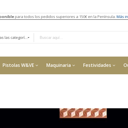
sponible
para todos los pedidos superiores a 150€ en la Península.
Más in
Todas las categorías
Pistolas W&VE
Maquinaria
Festividades
O