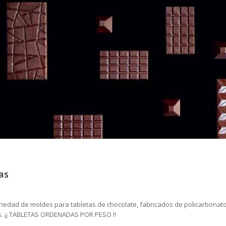
as
iedad de moldes para tabletas de chocolate, fabricados de policarbonato
. ¡¡ TABLETAS ORDENADAS POR PESO !!