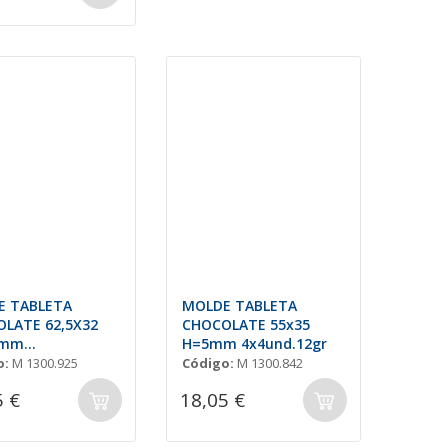
E TABLETA
MOLDE TABLETA
LATE 62,5X32
CHOCOLATE 55x35
5mm
H=5mm 4x4und.12gr
d.11,5gr
o:
M 1300.925
Código:
M 1300.842
5 €
18,05 €