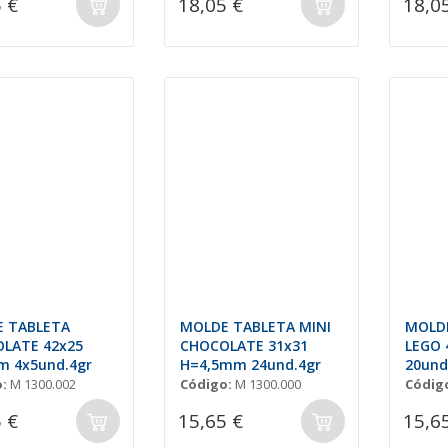
 €
18,05 €
18,0
 TABLETA
MOLDE TABLETA MINI
MOLDE
LATE 42x25
CHOCOLATE 31x31
LEGO 
 4x5und.4gr
H=4,5mm 24und.4gr
20und.
:
M 1300.002
Código:
M 1300.000
Códig
 €
15,65 €
15,6