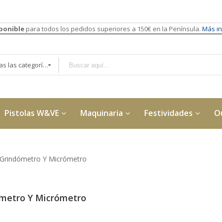
sponible
para todos los pedidos superiores a 150€ en la Península.
Más in
Todas las categorías
Pistolas W&VE
Maquinaria
Festividades
O
Grindómetro Y Micrómetro
metro Y Micrómetro